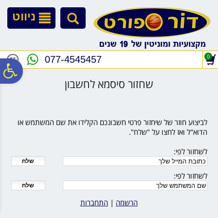
לתפריט
לתוכן
לתפריט
אתר
המרכזי
נגישות
ניווט
0
077-4545457
פ
שחזור סיסמא לחשבון
סר
לביצוע חוזר של שיחזור פרטי חשבונכם הקלידו את שם המשתמש או
נג
הדוא"ל ואז לחצו על "שלח".
לשחזור לפי
:
לשחזור לפי
:
הרשמה
|
התחברות