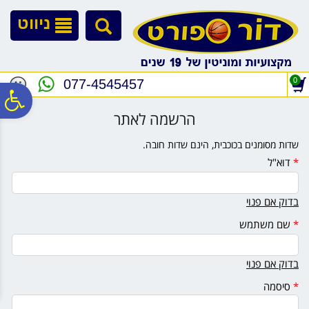
לתפריט
לתוכן
לתפריט
אתר
המרכזי
נגישות
ניווט
0
077-4545457
פ
הרשמה לאתר
סר
שדות מסומנים בכוכבית, הינם שדות חובה.
*
דוא"ל
נג
בדוק אם פנוי
*
שם משתמש
בדוק אם פנוי
*
סיסמה