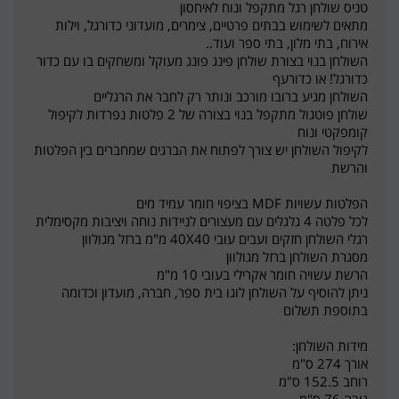
טניס שולחן רגל מתקפל ונוח לאיחסון
מתאים לשימוש בבתים פרטיים, צימרים, מועדוני כדורגל, וילות
אירוח, בתי מלון, בתי ספר ועוד..
השולחן בנוי בצורת שולחן פינג פונג מעוקל ומשחקים בו עם כדור
כדורגל! או כדורעף
השולחן מגיע ברובו מורכב ונותר רק לחבר את הרגליים
שולחן פוטגול מתקפל בנוי בצורה של 2 פלטות נפרדות לקיפול
קומפקטי ונוח
לקיפול השולחן יש צורך לפתוח את הברגים שמחברים בין הפלטות
והרשת
הפלטות עשויות MDF בציפוי חומר עמיד מים
לכל פלטה 4 גלגלים עם מעצורים לניידות נוחה ויציבות מקסימלית
רגלי השולחן חזקים ועבים עובי 40X40 מ"מ ברזל מגולוון
מסגרת השולחן ברזל מגולוון
הרשת עשויה חומר אקרילי בעובי 10 מ"מ
ניתן להוסיף על השולחן לוגו בית ספר, חברה, מועדון וכדומה
בתוספת תשלום
מידות השולחן:
אורך 274 ס"מ
רוחב 152.5 ס"מ
גובה 76 ס"מ