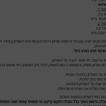
ריזות
ר 1:
8 ס"מ
ר 2:
2 ס"מ
לטי סנוקר מגיע עם רגלי נירוסטה שניתן דרכם לכוון את זווית השולחן (במידה ו
 זווית).
נוקר מגיע בצבע כחול
ות על שבר, חל איסור לשבת על השולחן,
וא שולחן משחק והשימוש בו הוא למשחק בלבד,ורק לשימוש ביתי שימוש לא נכ
ות על השולחן בהרכבה עצמית
ת מפני נזקי רטיבות.
חצי שנה על השולחן והפלטות
אינה כוללת את האביזרים הנלויים!!!
כוש כיסוי לשולחן בתוספת תשלום
בלה הרשום באתר כולל הובלה למקום קרקע! על תוספת קומות ישנה תוספת מ