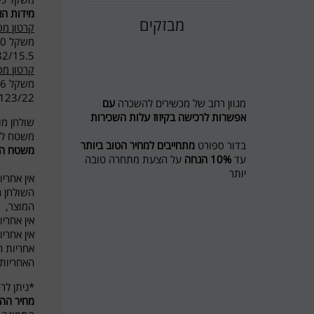
מידות הא
מבזקים
קרטון מספ
משקל 40 ק"ג
5/82/15.5
קרטון מספ
משקל 106 ק"ג
20/123/22
מגוון רחב של מכשירים להשכרה
עם
אפשרות לרכישה בקיזוז עלות השכירות
שולחן מו
משטח ללא
בדור ספורט
מתחייבים למחיר הטוב ביותר
משטח הס
עד
10% הנחה
על הצעת מתחרה טובה
יותר
אין אחרי
השולחן ה
מבצע לשוכרים מסלול ריצה ל 5 חודשים
המוצר,
חודש נוסף מתנה
אין אחרי
אין אחריו
חדש בדור ספורט השכרת אופני כושר
אחריות 
ואליפטיקל
לפרטים 0774545457
האחריות 
דור ספורט כי מגיע לכם הטוב ביותר
*ניתן לר
מחיר ההו