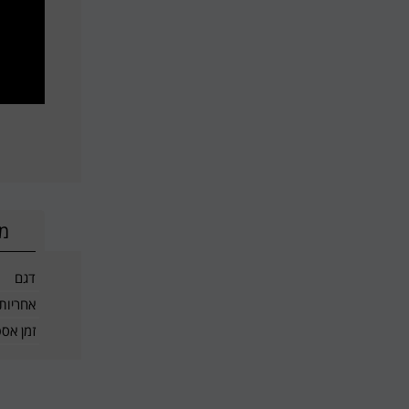
מי
דגם
אחריות
זמן אס