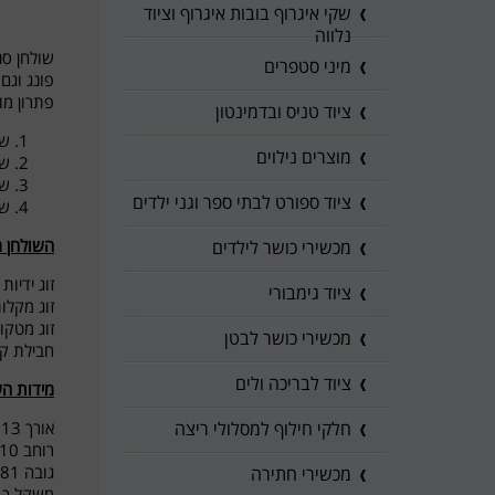
שקי איגרוף בובות איגרוף וציוד
נלווה
מיני סטפרים
פונג וגם
פתרון מו
ציוד טניס ובדמינטון
שו
מוצרים נילוים
שו
שו
ציוד ספורט לבתי ספר וגני ילדים
שו
השולחן מ
מכשירי כושר לילדים
זוג ידיות
ציוד גימבורי
זוג מקלו
זוג מטקו
מכשירי כושר לבטן
חבילת ק
ציוד לבריכה ולים
מידות השולח
אורך 2.13
חלקי חילוף למסלולי ריצה
רוחב 1.10
גובה 81 ס"מ
מכשירי חתירה
משקל כ- 150 קי