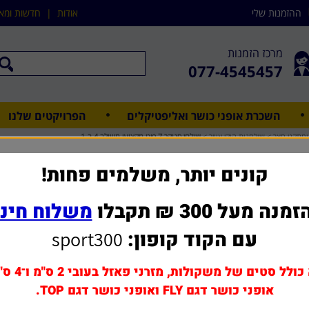
ההזמנות שלי
אודות
|
חדשות ומא
מרכז הזמנות
077-4545457
השכרת אופני כושר ואליפטיקלים
הפרויקטים שלנו
מתקני חצר
>
שולחנות הוקי אוויר
>
שולחן סנוקר 7 פיט מקצועי משולב 4 ב-1
שולחן סנוקר 7 פיט מקצועי משולב
קונים יותר, משלמים פחות!
מנה מעל 300 ₪ תקבלו
משלוח חינ
שאל אותנו על מוצר ז
עם הקוד קופון:
sport300
אפשרויות שדרוג ותוספות
תוספת הרכבה
כולל סטים של משקולות, מזרני פאזל בעובי 2 ס"מ ו־4 ס"מ,
תוספת כיסוי תואם לחלק 
אופני כושר דגם FLY ואופני כושר דגם TOP.