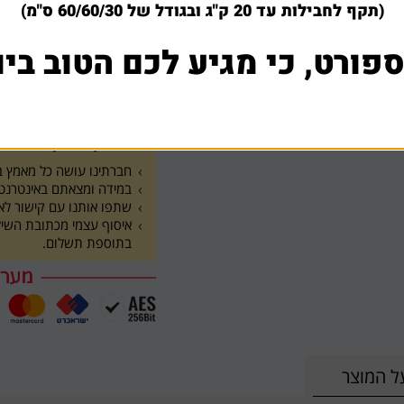
מחיר משלוח: 0 - 250 ₪
(תקף לחבילות עד 20 ק"ג ובגודל של 60/60/30 ס"מ)
2,999 ₪
ספורט, כי מגיע לכם הטוב ביו
הוסף לסל
1
למה לקוחות קונים אצלנ
חברתינו עושה כל מאמץ בש
במידה ומצאתם באינטרנט א
שתפו אותנו עם קישור לא
בתוספת תשלום.
ל המוצר