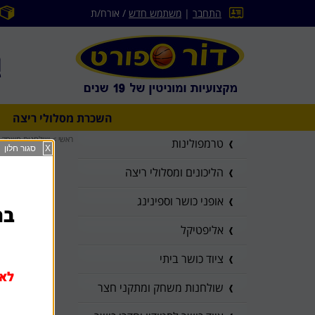
התחבר
|
משתמש חדש
/ אורח/ת
השכרת מסלולי ריצה
ראשי
>
שולחנות משחק ו
טרמפולינות
X
סגור חלון
הליכונים ומסלולי ריצה
אופני כושר וספינינג
בהז
אליפטיקל
ציוד כושר ביתי
לא 
שולחנות משחק ומתקני חצר