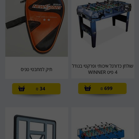
שולחן כדורגל איכותי ופרקטי בגודל
תיק למחבטי טניס
4 פיט WINNER
₪
699
₪
34