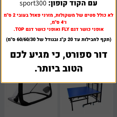
עם הקוד קופון:
sport300
לא כולל סטים של משקולות, מזרני פאזל בעובי 2 ס"מ
שולחן טניס פנים מתקפל דגם
ו־4 ס"מ,
שולחן טניס smc חוץ רשת קבועה
OLYMPIC 1000
אופני כושר דגם FLY ואופני כושר דגם TOP.
(תקף לחבילות עד 20 ק"ג ובגודל של 60/60/30 ס"מ)
₪
1,140
₪
1,650
דור ספורט, כי מגיע לכם
הטוב ביותר.