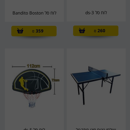
לוח סל ds-3
לוח סל Bandito Boston
₪
260
₪
359
שולחן טניס מיני מתקפל
לוח סל ds-5