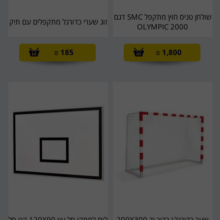
שולחן טניס חוץ מתקפל SMC דגם
זוג שערי כדורגל מתקפלים עם תיק
OLYMPIC 2000
₪
185
₪
1,800
שער כדורגל\ כדור יד 200X300
לוח למתקן סל עץ 120X90 קט סל