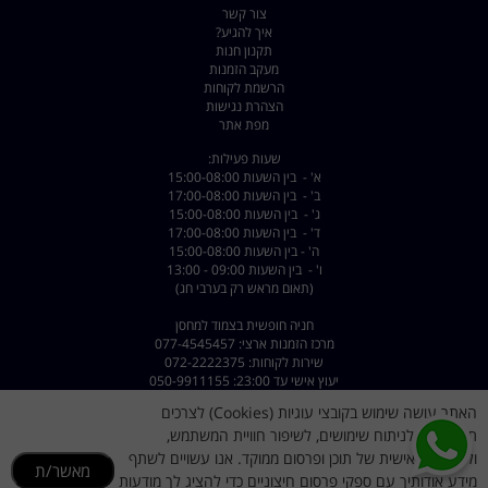
צור קשר
איך להגיע?
תקנון חנות
מעקב הזמנות
הרשמת לקוחות
הצהרת נגישות
מפת אתר
שעות פעילות:
א' - בין השעות 15:00-08:00
ב' - בין השעות 17:00-08:00
ג' - בין השעות 15:00-08:00
ד' - בין השעות 17:00-08:00
ה' - בין השעות 15:00-08:00
ו' - בין השעות 09:00 - 13:00
(תאום מראש רק בערבי חג)
חניה חופשית בצמוד למחסן
מרכז הזמנות ארצי: 077-4545457
שירות לקוחות: 072-2222375
יעוץ אישי עד 23:00: 050-9911155
האתר עושה שימוש בקובצי עוגיות (Cookies) לצרכים
כתובת: רחוב השילוח 8 פתח תקווה - קרית מטלון
דוא"ל :
dorsport@walla.com
תפעוליים, לניתוח שימושים, לשיפור חוויית המשתמש,
מייל שירות לקוחות
dorsportsr@gmail.com
ולהתאמה אישית של תוכן ופרסום ממוקד. אנו עשויים לשתף
מאשר/ת
מידע אודותיך עם ספקי פרסום חיצוניים כדי להציג לך מודעות