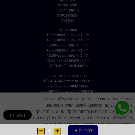
מעקב הזמנות
הרשמת לקוחות
הצהרת נגישות
מפת אתר
שעות פעילות:
א' - בין השעות 15:00-08:00
ב' - בין השעות 17:00-08:00
ג' - בין השעות 15:00-08:00
ד' - בין השעות 17:00-08:00
ה' - בין השעות 15:00-08:00
ו' - בין השעות 09:00 - 13:00
(תאום מראש רק בערבי חג)
חניה חופשית בצמוד למחסן
מרכז הזמנות ארצי: 077-4545457
שירות לקוחות: 072-2222375
יעוץ אישי עד 23:00: 050-9911155
האתר עושה שימוש בקובצי עוגיות (Cookies) לצרכים
כתובת: רחוב השילוח 8 פתח תקווה - קרית מטלון
תפעוליים, לניתוח שימושים, לשיפור חוויית המשתמש,
דוא"ל :
dorsport@walla.com
מייל שירות לקוחות
dorsportsr@gmail.com
ולהתאמה אישית של תוכן ופרסום ממוקד. אנו עשויים לשתף
מאשר/ת
מידע אודותיך עם ספקי פרסום חיצוניים כדי להציג לך מודעות
לינק
הרלוונטיות לתחומי העניין שלך. לפרטים נוספים:
1
לרכישה
למדיניות הקוקיז