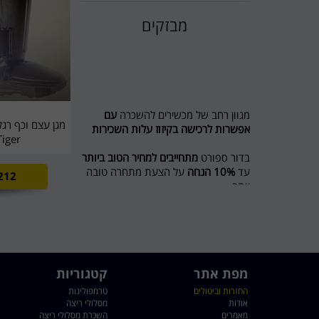
מבזקים
מגוון רחב של מכשירים להשכרה
עם
אפשרות לרכישה בקיזוז עלות השכירות
Tiger
בדור ספורט
מתחייבים למחיר הטוב ביותר
עד
10% הנחה
על הצעת מתחרה טובה
212
יותר
מבצע לשוכרים מסלול ריצה ל 5 חודשים
חודש נוסף מתנה
חדש בדור ספורט השכרת אופני כושר
ואליפטיקל
לפרטים 0774545457
מפת אתר
קטגוריות
החזרות וביטולים
טרמפולינות
דור ספורט כי מגיע לכם הטוב ביותר
אודות
מסלולי ריצה
מאמרים
השכרת מסלולי ריצה