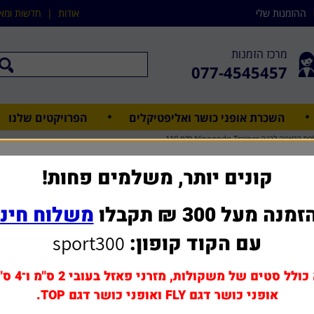
ההזמנות שלי
אודות
|
חדשות ומא
מרכז הזמנות
077-4545457
השכרת אופני כושר ואליפטיקלים
הפרויקטים שלנו
קראטה לבנה Nippondo Trainer ס"מ 110
חליפת קראטה לבנה Nippondo Trainer
קונים יותר, משלמים פחות!
מנה מעל 300 ₪ תקבלו
משלוח חינ
שאל אותנו על מוצר ז
עם הקוד קופון:
sport300
מחיר משלוח: 0 - 39 ₪
160 ₪
כולל סטים של משקולות, מזרני פאזל בעובי 2 ס"מ ו־4 ס"מ,
אופני כושר דגם FLY ואופני כושר דגם TOP.
הוסף לסל
1