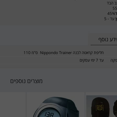
הבד
5
ר
45%
ץ
עד - 5
דע נוסף
חליפת קראטה לבנה Nippondo Trainer ס"מ 110
פקה
עד 7 ימי עסקים
מוצרים נוספים