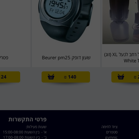
מגן עצם וכף רגל רחב לנעל XL (זוג)
שעון דופק Beurer pm25
פטרית
White 
124
₪
140
₪
פרטי התקשרות
ציוד לחימה
שעות פעילות:
סטפרים
א' - בין השעות 15:00-08:00
gymnic
ב' - בין השעות 17:00-08:00