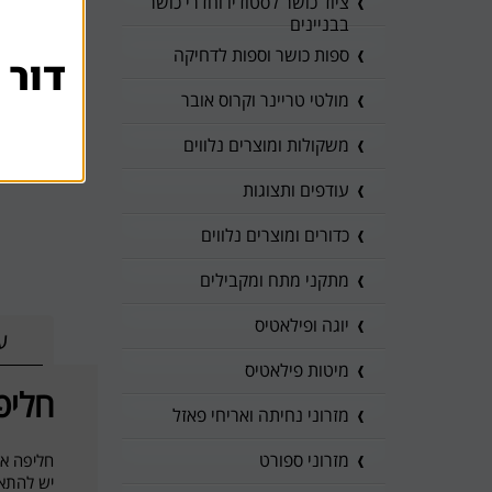
ציוד כושר לסטודיו וחדרי כושר
בבניינים
ספות כושר וספות לדחיקה
דור 
מולטי טריינר וקרוס אובר
משקולות ומוצרים נלווים
עודפים ותצוגות
כדורים ומוצרים נלווים
מתקני מתח ומקבילים
יוגה ופילאטיס
ע
מיטות פילאטיס
חליפת קרא
מזרוני נחיתה ואריחי פאזל
מזרוני ספורט
חליפה איכותית, חזקה, במשקל ק
יש להתאי