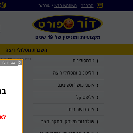
התחבר
|
משתמש חדש
/ אורח/ת
השכרת מסלולי ריצה
ראשי
>
ציוד לחימה
>
חליפת 
טרמפולינות
X
סגור חלון
הליכונים ומסלולי ריצה
אופני כושר וספינינג
בהז
אליפטיקל
ציוד כושר ביתי
לא 
שולחנות משחק ומתקני חצר