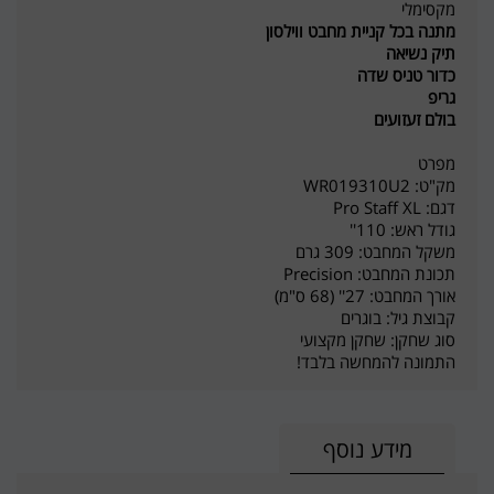
מקסימלי
מתנה בכל קניית מחבט ווילסון
תיק נשיאה
כדור טניס שדה
גריפ
בולם זעזועים
מפרט
מק"ט: WR019310U2
דגם: Pro Staff XL
גודל ראש: 110''
משקל המחבט: 309 גרם
תכונת המחבט: Precision
אורך המחבט: 27'' (68 ס"מ)
קבוצת גיל: בוגרים
סוג שחקן: שחקן מקצועי
התמונה להמחשה בלבד!
מידע נוסף