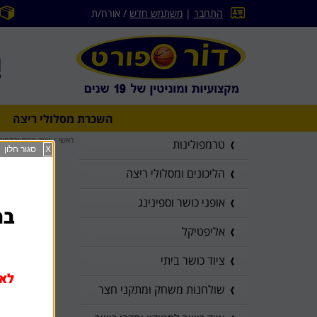
התחבר
|
משתמש חדש
/ אורח/ת
השכרת מסלולי ריצה
ראשי
>
ציוד טניס ובדמינט
טרמפולינות
X
סגור חלון
הליכונים ומסלולי ריצה
אופני כושר וספינינג
בהז
אליפטיקל
ציוד כושר ביתי
לא 
שולחנות משחק ומתקני חצר