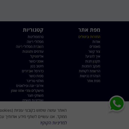
מפת אתר
קטגוריות
החזרות וביטולים
טרמפולינות
אודות
מסלולי ריצה
מאמרים
השכרת מסלולי ריצה
צור קשר
עודפים ותצוגות
איך להגיע?
אליפטיקל
תקנון חנות
אופני כושר
מעקב הזמנות
חיטוב בטן
הרשמת לקוחות
כדורסל ואביזרים
הצהרת נגישות
ספות כושר
מפת אתר
מולטי טריינר
אירובי יוגה ופילאטיס
מישקלים ומדי אחוז שומן
משחקי חצר
שולחנות משחק
שקי איגרוף
ממוקד. אנו עשויים לשתף מידע אודותיך עם 
למדיניות הקוקיז