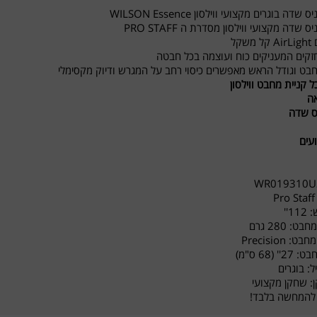
דה בוגרים מקצועי ווילסון WILSON Essence
שדה מקצועי ווילסון מסדרת ה PRO STAFF
שקל
זקים המעניקים כוח ועוצמה בכל חבטה
בט וגודל הראש מאפשרים כיסוי רחב על המגרש ודיוק מקסימלי
 קניית מחבט ווילסון
אה
ס שדה
ועים
1''
 280 גרם
 Precision
' (68 ס"מ)
: בוגרים
: שחקן מקצועי
להמחשה בלבד!