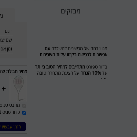
מבזקים
מי
דגם
שם יצרן
מגוון רחב של מכשירים להשכרה
עם
זמן אס
אפשרות לרכישה בקיזוז עלות השכירות
בדור ספורט
מתחייבים למחיר הטוב ביותר
עד
10% הנחה
על הצעת מתחרה טובה
מחיר חבילת שדר
יותר
+
מבצע לשוכרים מסלול ריצה ל 5 חודשים
חודש נוסף מתנה
מחבט טניס שדה ב
חדש בדור ספורט השכרת אופני כושר
כדור טניס PENN שלישייה CHAMPIONSHIP מחיר 23 ₪
ואליפטיקל
לפרטים 0774545457
דור ספורט כי מגיע לכם הטוב ביותר
הזמן עכשיו 