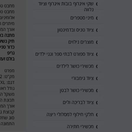
שקי איגרוף בובות איגרוף וציוד
מחבט טניס ש
נלווה
מחבט טניס 
אלומיניום AirLight קל מ
מיני סטפרים
מיתרים ח
אורך המח
ציוד טניס ובדמינטון
מתנה בכל
תיק נשי
מוצרים נילוים
כדור טני
גריפ
ציוד ספורט לבתי ספר וגני ילדים
בולם זעז
מכשירי כושר לילדים
מפרט
מק"ט: WR019310U2
ציוד גימבורי
דגם: Pro Staff XL
גודל ראש: 12
מכשירי כושר לבטן
משקל המחבט:
תכונת המחבט:
ציוד לבריכה ולים
אורך המחבט: 27'
קבוצת גיל
חלקי חילוף למסלולי ריצה
סוג שחקן
התמונה 
מכשירי חתירה