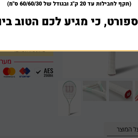
(תקף לחבילות עד 20 ק"ג ובגודל של 60/60/30 ס"מ)
למה לקוחות קונים אצלנ
ספורט, כי מגיע לכם הטוב ביו
חברתינו עושה כל מאמץ בש
במידה ומצאתם באינטרנט א
שתפו אותנו עם קישור לא
בתוספת תשלום.
ל המוצר