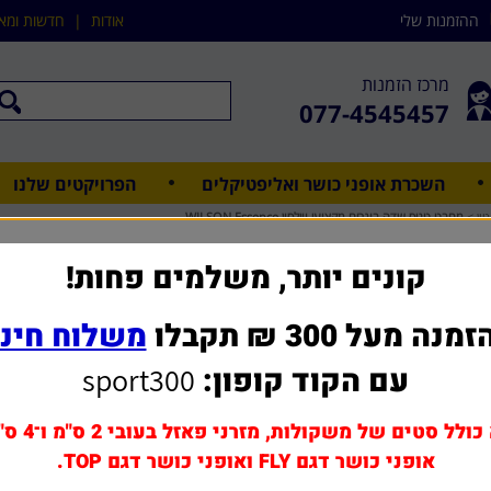
ההזמנות שלי
אודות
|
חדשות ומא
מרכז הזמנות
077-4545457
השכרת אופני כושר ואליפטיקלים
הפרויקטים שלנו
ון
>
מחבט טניס שדה בוגרים מקצועי ווילסון WILSON Essence
מחבט טניס שדה בוגרים מקצוע
קונים יותר, משלמים פחות!
מנה מעל 300 ₪ תקבלו
משלוח חינ
שאל אותנו על מוצר ז
עם הקוד קופון:
sport300
מחיר משלוח: 0 - 39 ₪
1,100 ₪
כולל סטים של משקולות, מזרני פאזל בעובי 2 ס"מ ו־4 ס"מ,
אופני כושר דגם FLY ואופני כושר דגם TOP.
הוסף לסל
1