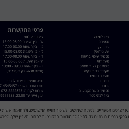
פרטי התקשרות
ציוד לחימה
שעות פעילות:
סטפרים
א' - בין השעות 15:00-08:00
gymnic
ב' - בין השעות 17:00-08:00
שעוני דופק
ג' - בין השעות 15:00-08:00
מכשירי עיסוי ובריאות
ד' - בין השעות 17:00-08:00
משקולות
ה' - בין השעות 15:00-08:00
כיסויי מגן לציוד ספורט
ו' - בין השעות 09:00 - 13:00
סקייטבורד וקורקינט
(תאום מראש רק בערבי חג)
מוצרים נילווים
בריכות
חניה חופשית בצמוד למחסן
כדורים
מרכז הזמנות ארצי: 077-4545457
מכשירי כושר מקצועיים
שירות לקוחות: 072-2222375
ציוד לבתי ספר
יעוץ אישי עד 23:00: 050-9911155
כתובת: רחוב השילוח 8 פתח תקווה - קרית מטלון
דוא"ל :
dorsport@walla.com
האתר עושה שימוש בקובצי עוגיות (Cookies) לצרכים תפעוליים, לניתוח שימושים, לשיפור חוויית המשתמש, ולהתאמה א
מייל שירות לקוחות
@gmail.com
ספקי פרסום חיצוניים כדי להציג לך מודעות הרלוונטיות לתחומי העניין שלך. לפרט