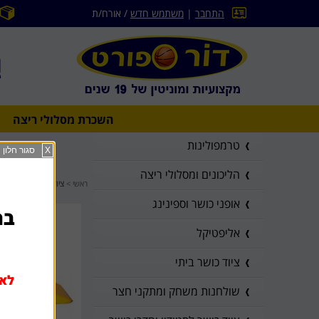
התחבר
|
משתמש חדש
/ אורח/ת
השכרת מסלולי ריצה
טרמפולינות
X
סגור חלון
הליכונים ומסלולי ריצה
ראשי
>
ציוד גימבורי
אופני כושר וספינינג
בהז
אליפטיקל
ציוד כושר ביתי
לא 
שולחנות משחק ומתקני חצר