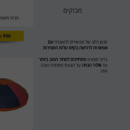
מבזקים
חבית משושה
₪
930
מגוון רחב של מכשירים להשכרה
עם
אפשרות לרכישה בקיזוז עלות השכירות
בדור ספורט
מתחייבים למחיר הטוב ביותר
עד
10% הנחה
על הצעת מתחרה טובה
יותר
מבצע לשוכרים מסלול ריצה ל 5 חודשים
חודש נוסף מתנה
חדש בדור ספורט השכרת אופני כושר
ואליפטיקל
לפרטים 0774545457
דור ספורט כי מגיע לכם הטוב ביותר