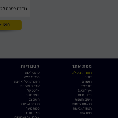
נדנדת פטריה לילדים 22*0
₪
690
מפת אתר
קטגוריות
החזרות וביטולים
טרמפולינות
אודות
מסלולי ריצה
מאמרים
השכרת מסלולי ריצה
צור קשר
עודפים ותצוגות
איך להגיע?
אליפטיקל
תקנון חנות
אופני כושר
מעקב הזמנות
חיטוב בטן
הרשמת לקוחות
כדורסל ואביזרים
הצהרת נגישות
ספות כושר
מפת אתר
מולטי טריינר
אירובי יוגה ופילאטיס