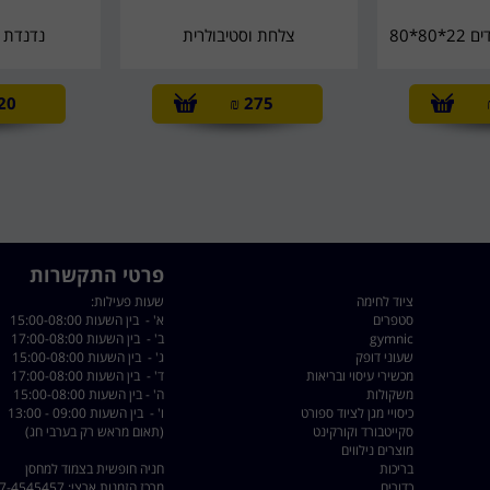
8*80
צלחת וסטיבולרית
נדנדת ס
20
₪
275
פרטי התקשרות
ציוד לחימה
שעות פעילות:
סטפרים
א' - בין השעות 15:00-08:00
gymnic
ב' - בין השעות 17:00-08:00
שעוני דופק
ג' - בין השעות 15:00-08:00
מכשירי עיסוי ובריאות
ד' - בין השעות 17:00-08:00
משקולות
ה' - בין השעות 15:00-08:00
כיסויי מגן לציוד ספורט
ו' - בין השעות 09:00 - 13:00
סקייטבורד וקורקינט
(תאום מראש רק בערבי חג)
מוצרים נילווים
בריכות
חניה חופשית בצמוד למחסן
כדורים
מרכז הזמנות ארצי: 077-4545457