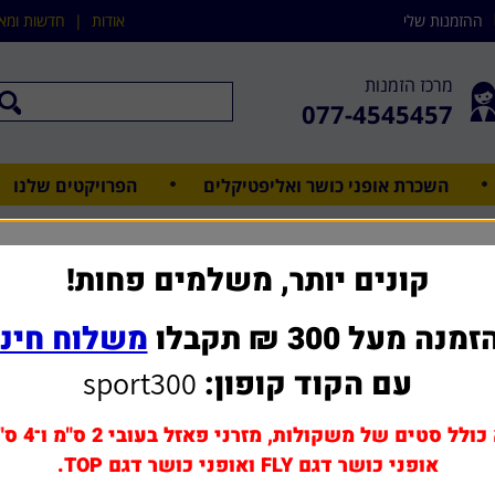
ההזמנות שלי
אודות
|
חדשות ומא
מרכז הזמנות
077-4545457
השכרת אופני כושר ואליפטיקלים
הפרויקטים שלנו
ציוד גימבורי
קונים יותר, משלמים פחות!
מנה מעל 300 ₪ תקבלו
משלוח חינ
עם הקוד קופון:
sport300
כולל סטים של משקולות, מזרני פאזל בעובי 2 ס"מ ו־4 ס"מ,
אופני כושר דגם FLY ואופני כושר דגם TOP.