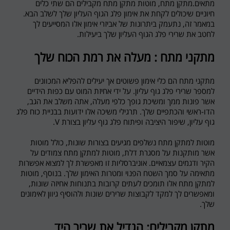
מתאים.מתקן מתח, מוטות מתקן מתח מקבילים הם שתי כלים
חיוניים שיכולים לקחת את אימון פלג הגוף העליון שלך לשלב הבא.
במאמר זה, נתעמק ביתרונות של אביזרי אימון אלו המסייעים לך
לחטב את שרירי פלג הגוף העליון שלך ביעילות.
מתקני מתח : מעלה את רמת הכוח שלך
מתקני מתח הם כלי אימון פשוטים אך יעילים להפליא המכוונים
למספר שרירי פלג גוף עליון. על ידי אחיזת המוט עם כפות הידיים
אשר פונות ממך ומשיכת גופך כלפי מעלה, אתה משלב את הגב,
הדו-ראשי והכתפיים שלך. תרגילי משיכה אלו ידועות בבניית כוח פלג
גוף עליון, שיפור היציבה ופיתוח פלג גוף עליון בצורת
V
.
מוטות למתקן מתח נשלפים מגיעים בצורות שונות, כולל מוטות
אשר מותקנות על מסגרת דלת, מוטות למתקן מתח צמודים על
הקיר ודגמים עצמאיים. אוניברסליות זו מאפשרת לך למצוא אפשרות
מתאימה על סמך השטח הפנוי ומטרות האימון שלך. בנוסף, מוטות
למתקן מתח אלו תומכים לעתים קרובות בתנוחות אחיזה שונות,
ומאפשרים לך למקד לקבוצות שרירים שונות ולהוסיף גיוון לאימונים
שלך.
מתקן מקבילים: הגדיל את שריר היד