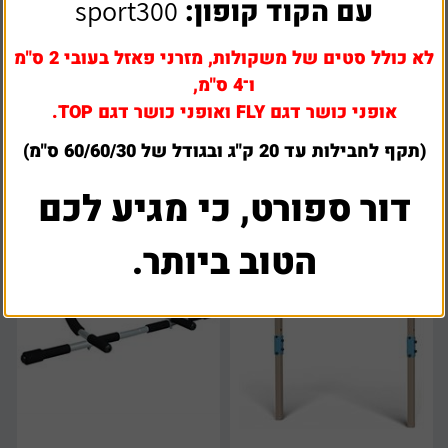
עם הקוד קופון:
sport300
לא כולל סטים של משקולות, מזרני פאזל בעובי 2 ס"מ
מוט מתח למשקוף
מוט מתח מקצועי למשקוף רחב
ו־4 ס"מ,
אופני כושר דגם FLY ואופני כושר דגם TOP.
₪
115
₪
57
(תקף לחבילות עד 20 ק"ג ובגודל של 60/60/30 ס"מ)
דור ספורט, כי מגיע לכם
הטוב ביותר.