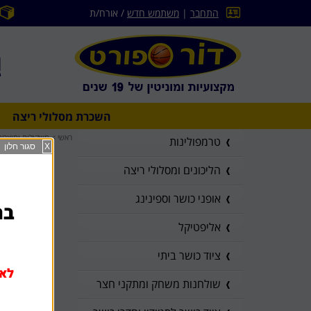
התחבר
|
משתמש חדש
/ אורח/ת
השכרת מסלולי ריצה
ראשי
>
משקולות ומוצרים 
טרמפולינות
X
סגור חלון
הליכונים ומסלולי ריצה
אופני כושר וספינינג
בהז
אליפטיקל
ציוד כושר ביתי
לא 
שולחנות משחק ומתקני חצר