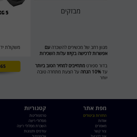
מבזקים
מגוון רחב של מכשירים להשכרה
עם
משקולת יד מש
אפשרות לרכישה בקיזוז עלות השכירות
בדור ספורט
מתחייבים למחיר הטוב ביותר
65
עד
10% הנחה
על הצעת מתחרה טובה
יותר
מבצע לשוכרים מסלול ריצה ל 5 חודשים
חודש נוסף מתנה
חדש בדור ספורט השכרת אופני כושר
מפת אתר
קטגוריות
ואליפטיקל
לפרטים 0774545457
החזרות וביטולים
טרמפולינות
אודות
מסלולי ריצה
דור ספורט כי מגיע לכם הטוב ביותר
מאמרים
השכרת מסלולי ריצה
צור קשר
עודפים ותצוגות
איך להגיע?
אליפטיקל