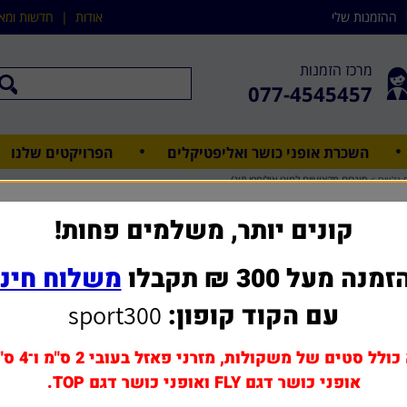
ההזמנות שלי
אודות
|
חדשות ומא
מרכז הזמנות
077-4545457
השכרת אופני כושר ואליפטיקלים
הפרויקטים שלנו
נלווים
>
סוגרים מקצועיים למוט אולימפי (זוג)
סוגרים מ
קונים יותר, משלמים פחות!
מנה מעל 300 ₪ תקבלו
משלוח חינ
שאל אותנו על מוצר ז
עם הקוד קופון:
sport300
מחיר משלוח: 0 - 39 ₪
55 ₪
כולל סטים של משקולות, מזרני פאזל בעובי 2 ס"מ ו־4 ס"מ,
אופני כושר דגם FLY ואופני כושר דגם TOP.
הוסף לסל
1