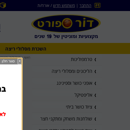
התחבר
|
משתמש חדש
/ אורח/ת
השכרת מסלולי ריצה
ראשי
>
משקולות ומוצרים 
טרמפולינות
X
סגור חלון
הליכונים ומסלולי ריצה
אופני כושר וספינינג
בהז
אליפטיקל
ציוד כושר ביתי
לא 
שולחנות משחק ומתקני חצר