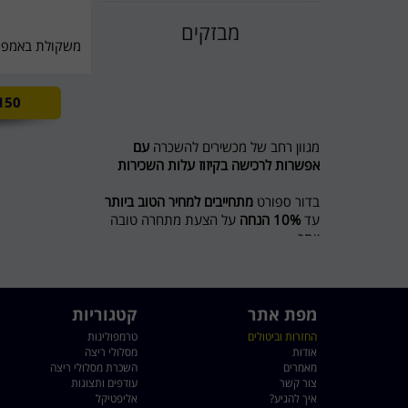
מבזקים
משקולת באמפר מקצ
150
מגוון רחב של מכשירים להשכרה
עם
אפשרות לרכישה בקיזוז עלות השכירות
בדור ספורט
מתחייבים למחיר הטוב ביותר
עד
10% הנחה
על הצעת מתחרה טובה
יותר
מבצע לשוכרים מסלול ריצה ל 5 חודשים
חודש נוסף מתנה
מפת אתר
קטגוריות
חדש בדור ספורט השכרת אופני כושר
החזרות וביטולים
טרמפולינות
ואליפטיקל
לפרטים 0774545457
אודות
מסלולי ריצה
מאמרים
השכרת מסלולי ריצה
דור ספורט כי מגיע לכם הטוב ביותר
צור קשר
עודפים ותצוגות
איך להגיע?
אליפטיקל