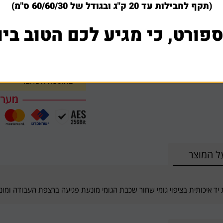
(תקף לחבילות עד 20 ק"ג ובגודל של 60/60/30 ס"מ)
למה לקוחות קונים אצלנ
ספורט, כי מגיע לכם הטוב ביו
חברתינו עושה כל מאמץ בש
במידה ומצאתם באינטרנט א
שתפו אותנו עם קישור לא
בתוספת תשלום.
ל המוצר
יד איכותית בציפוי גומי שחור שכבת הגומי מונעת פגיעה ברצפת העבודה ומונ