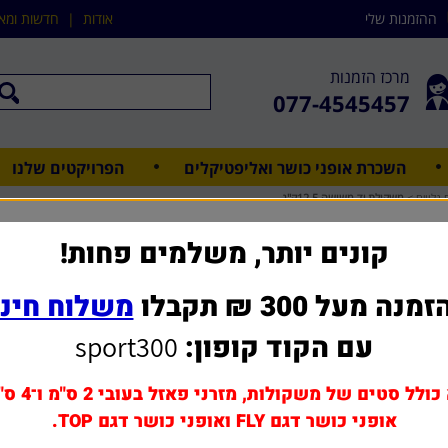
ההזמנות שלי
אודות
|
חדשות ומא
מרכז הזמנות
077-4545457
השכרת אופני כושר ואליפטיקלים
הפרויקטים שלנו
נלווים
>
משקולת יד משושה 12.5ק"ג
משקולת
קונים יותר, משלמים פחות!
מנה מעל 300 ₪ תקבלו
משלוח חינ
שאל אותנו על מוצר ז
עם הקוד קופון:
sport300
מחיר משלוח: 0 - 39 ₪
150 ₪
כולל סטים של משקולות, מזרני פאזל בעובי 2 ס"מ ו־4 ס"מ,
אופני כושר דגם FLY ואופני כושר דגם TOP.
הוסף לסל
1