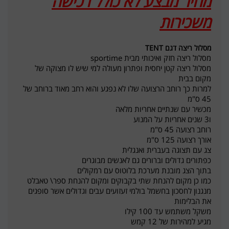
מחיר מבצע לא כולל רכישה
משכירות
מסלול ריצה דגם TENT
מסלול ריצה חזק ואיכותי מבית sportime
מסלול ריצה קטן יחסית ופתרון מעולה למי שיש לו מצוקה של
מקום בבית
למרות כך רוחב הרצועה שלו לא נפגע והוא רחב מאוד ברוחב של
45 ס"מ
מכשיר עם שנתיים אחריות מלאה
ו3 שנים אחריות על המנוע
רוחב רצועה 45 ס"מ
אורך רצועה 125 ס"מ
צג עם תצוגה בעברית ואנגלית
כפתורים גדולים וברורים גם לאנשים מבוגרים
בתוך הצג מובנת מערכת בלוטוס עם רמקולים
כמו כן מקום להנחת שתי בקבוקים ומקום להנחת ספר\ טאבלט
מנגנון לחסכון בחשמל בולמי זעזועים עבים וגדולים אשר סופגים
את הבלימות
משקל משתמש עד 100 קילו
מגיע למהירות של 12 קמש