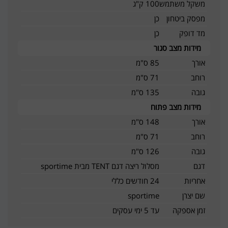
משקל משתמש
100 ק"ג
מפסק ביטחון
כן
מד דופק
כן
מידות מצב סגור
אורך
85 ס"מ
רוחב
71 ס"מ
גובה
135 ס"מ
מידות מצב פתוח
אורך
148 ס"מ
רוחב
71 ס"מ
גובה
126 ס"מ
דגם
מסלול ריצה דגם TENT מבית sportime
אחריות
24 חודשים כללי
שם יצרן
sportime
זמן אספקה
עד 5 ימי עסקים