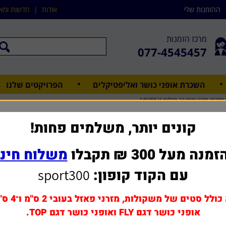
ההזמנות שלי
אודות
|
חדשות ומא
מרכז הזמנות
077-4545457
השכרת אופני כושר ואליפטיקלים
הפרויקטים שלנו
ליתי 140/65/4
3 יחידות מזרני אימון רב תכליתי 140/65/4
קונים יותר, משלמים פחות!
מנה מעל 300 ₪ תקבלו
משלוח חינ
שאל אותנו על מוצר ז
עם הקוד קופון:
sport300
מחיר משלוח: 0 - 39 ₪
264 ₪
כולל סטים של משקולות, מזרני פאזל בעובי 2 ס"מ ו־4 ס"מ,
אופני כושר דגם FLY ואופני כושר דגם TOP.
הוסף לסל
1