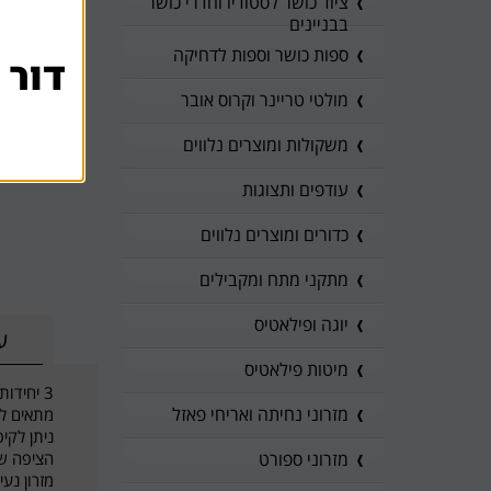
ציוד כושר לסטודיו וחדרי כושר
בבניינים
ספות כושר וספות לדחיקה
דור 
מולטי טריינר וקרוס אובר
משקולות ומוצרים נלווים
עודפים ותצוגות
כדורים ומוצרים נלווים
מתקני מתח ומקבילים
יוגה ופילאטיס
ע
מיטות פילאטיס
3 יחידות מזרני אימון רב תכליתי בעובי 4 ס''מ
מזרוני נחיתה ואריחי פאזל
מתאים לש
ניתן לקיפ
הציפה שמ
מזרוני ספורט
מזרון נעי