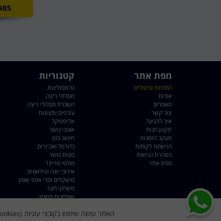
985
מפת אתר
קטגוריות
החזרות וביטולים
טרמפולינות
אודות
מסלולי ריצה
מאמרים
השכרת מסלולי ריצה
צור קשר
עודפים ותצוגות
איך להגיע?
אליפטיקל
תקנון חנות
אופני כושר
מעקב הזמנות
חיטוב בטן
הרשמת לקוחות
כדורסל ואביזרים
הצהרת נגישות
ספות כושר
מפת אתר
מולטי טריינר
אירובי יוגה ופילאטיס
מישקלים ומדי אחוז שומן
משחקי חצר
שולחנות משחק
שקי איגרוף