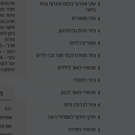
מרכיבים:
שקי איגרוף בובות איגרוף וציוד
מילוי: ספ
נלווה
ציפוי: פו
מיני סטפרים
מגיע בצ
מיוצר בא
ציוד טניס ובדמינטון
ניתן להז
מידות
מוצרים נילוים
אורך – 140 ס"מ
רוחב – 65 ס"מ
ציוד ספורט לבתי ספר וגני ילדים
עובי – 4 ס"מ
יכול להג
מכשירי כושר לילדים
התמונה 
ציוד גימבורי
מכשירי כושר לבטן
מי
ציוד לבריכה ולים
דגם
חלקי חילוף למסלולי ריצה
אחריות
שם יצרן
מכשירי חתירה
זמן אס