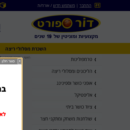
התחבר
|
משתמש חדש
/ אורח/ת
השכרת מסלולי ריצה
ראשי
>
מזרוני ספורט
>
3 יחידות מזרני אימון רב תכ
טרמפולינות
X
סגור חלון
הליכונים ומסלולי ריצה
אופני כושר וספינינג
בהז
אליפטיקל
ציוד כושר ביתי
לא 
שולחנות משחק ומתקני חצר