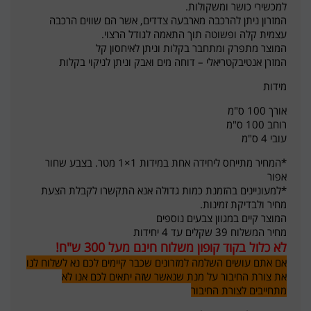
למכשירי כושר ומשקולות.
המזרון ניתן להרכבה מארבעה צדדים, אשר הם שווים הרכבה
עצמית קלה ופשוטה תוך התאמה לגודל הרצוי.
המוצר מתפרק ומתחבר בקלות וניתן לאיחסון קל
המזרן אנטיבקטריאלי – דוחה מים ואבק וניתן לניקוי בקלות
מידות
אורך 100 ס"מ
רוחב 100 ס"מ
עובי 4 ס"מ
*המחיר מתייחס ליחידה אחת במידות 1×1 מטר. בצבע שחור
אפור
*למעוניינים בהזמנת כמות גדולה אנא התקשרו לקבלת הצעת
מחיר ולבדיקת זמינות.
המוצר קיים במגוון צבעים נוספים
מחיר המשלוח 39 שקלים עד 4 יחידות
לא כלול בקוד קופון משלוח חינם מעל 300 ש"ח!
אם אתם עושים השלמה למזרונים שכבר קיימים לכם נא לשלוח לנו
את צורת החיבור על מנת שנאשר שזה יתאים לכם אנו לא
מתחייבים לצורת החיבור