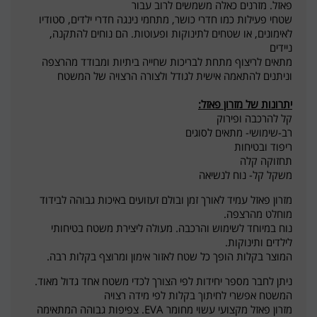
פאזל. מזרנים כאלה משמשים לרוב עבור
שטחי פעילות כמו חדרי כושר, מתחמי נינגה חדרי ילדים, סטודיו
לאימונים, או שטחים לתינוקות ופעוטות. הם נוחים להתקנה,
ניידים
מתאים לריצוף מתחת לבריכות שחייה ביתיות ומבודד מהרצפה
וניתנים להתאמה אישית לגודל ולצורה הרצויה של המשטח
יתרונות של מזרון פאזל:
קל להרכבה ופירוק
רב-שימושי- מתאים לסוגים
ריפוד ובטיחות
תחזוקה קלה
משקל קל- נוח לנשיאה
מזרון פאזל עמיד לאורך זמן ובולם זעזועים באיכות גבוהה לבידוד
מוחלט מהרצפה.
נוח במיוחד לשימוש והרכבה. מעולה ליצירת משטח בטיחותי
לילדים ותינוקות.
המוצר בקלות הופך כל שטח לאזור אימון ומרוצף בקלות רבה.
ניתן לחבר מספר יחידות לפי הצורך לכדי משטח אחד גדול מאוד.
המשטח אפשרי לחיתוך בקלות לפי מידה רצויה
מזרון פאזל מקצועי עשוי מחומר EVA. צפיפות גבוהה המתאימה