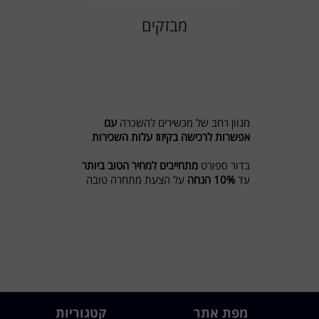
מבזקים
מגוון רחב של מכשירים להשכרה
עם
אפשרות לרכישה בקיזוז עלות השכירות
בדור ספורט
מתחייבים למחיר הטוב ביותר
עד
10% הנחה
על הצעת מתחרה טובה
יותר
מבצע לשוכרים מסלול ריצה ל 5 חודשים
חודש נוסף מתנה
חדש בדור ספורט השכרת אופני כושר
ואליפטיקל
לפרטים 0774545457
דור ספורט כי מגיע לכם הטוב ביותר
מפת אתר
קטגוריות