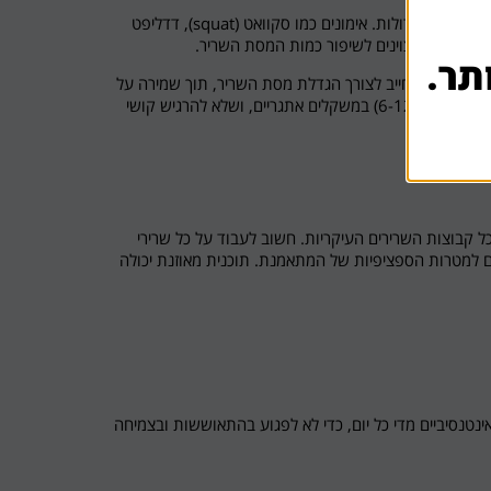
על מנת להעלות מסת שריר, יש להתמקד באימונים שמגייסים קבוצות שרירים גדולות. אימונים כמו סקוואט (squat), דדליפט
תר.
 הגירוי המתחייב לצורך הגדלת מסת השריר, תוך שמירה על
טכניקה נכונה על מנת למנוע פציעות. המטרה היא להגיע למספר חזרות נמוך (6-12) במשקלים אתגריים, ושלא להרגיש קושי
כל קבוצות השרירים העיקריות. חשוב לעבוד על כל שרירי
אם למטרות הספציפיות של המתאמנת. תוכנית מאוזנת יכולה
אינטנסיביים מדי כל יום, כדי לא לפגוע בהתאוששות ובצמיחה