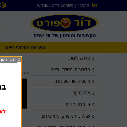
התחבר
|
משתמש חדש
/ אורח/ת
השכרת מסלולי ריצה
טרמפולינות
X
סגור חלון
הליכונים ומסלולי ריצה
ראשי
>
מאמרים וחדשות
אופני כושר וספינינג
בהז
אליפטיקל
ציוד כושר ביתי
לא 
שולחנות משחק ומתקני חצר