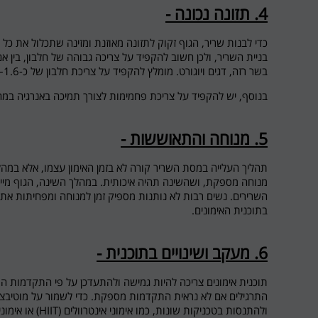
4.
תזונה נכונה -
כדי לבנות שריר, הגוף זקוק לתזונה מאוזנת ומזינה שתכלול את כל 
בניית השריר, ולכן חשוב להקפיד על צריכה גבוהה של חלבון, בין א
בשר רזה, דגים ויוגורט. מומלץ להקפיד על צריכת חלבון של כ-1.6–2 גרם לכל קילוגרם משקל גוף ביום.
בנוסף, יש להקפיד על צריכת פחמימות לצורך תמיכה באנרגיה במהל
5.
מנוחה והתאוששות -
תהליך העלייה במסת השריר קורה לא בזמן האימון עצמו, אלא במהל
מנוחה מספקת, ושהשינה תהיה איכותית. במהלך השינה, הגוף מייצר
השרירים. נשים רבות לא נותנות מספיק זמן למנוחה ומפחיתות א
בתוכנית האימונים.
6.
מעקב ושינויים בתוכנית -
תוכנית אימונים צריכה להיות גמישה ולהתעדכן על פי התקדמות 
התרגילים אם לא נראית התקדמות מספקת. כדי לשמור על מוטיבציה
ולהתנסות בטכניקות שונות, כמו אימוני אינטרוולים (HIIT) או אימונים פונקציונליים.