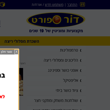
התחבר
|
משתמש חדש
/ אורח/ת
השכרת מסלולי ריצה
טרמפולינות
X
סגור חלון
הליכונים ומסלולי ריצה
ראשי
>
מאמרים וחדשות
אופני כושר וספינינג
בהז
אליפטיקל
ציוד כושר ביתי
לא 
שולחנות משחק ומתקני חצר