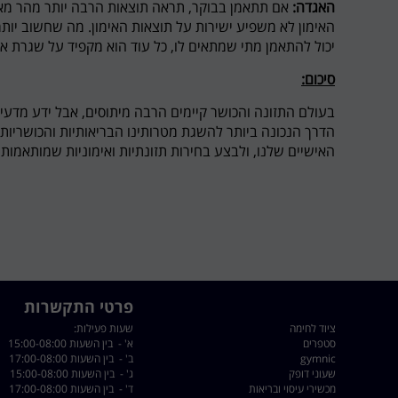
האגדה:
אם תתאמן בבוקר, תראה תוצאות הרבה יותר מהר מ
האימון לא משפיע ישירות על תוצאות האימון. מה שחשוב יות
יכול להתאמן מתי שמתאים לו, כל עוד הוא מקפיד על שגרת אי
סיכום:
בעולם התזונה והכושר קיימים הרבה מיתוסים, אבל ידע מדעי ו
הדרך הנכונה ביותר להשגת מטרותינו הבריאותיות והכושריות
האישיים שלנו, ולבצע בחירות תזונתיות ואימוניות שמותאמות 
פרטי התקשרות
ציוד לחימה
שעות פעילות:
סטפרים
א' - בין השעות 15:00-08:00
gymnic
ב' - בין השעות 17:00-08:00
שעוני דופק
ג' - בין השעות 15:00-08:00
מכשירי עיסוי ובריאות
ד' - בין השעות 17:00-08:00