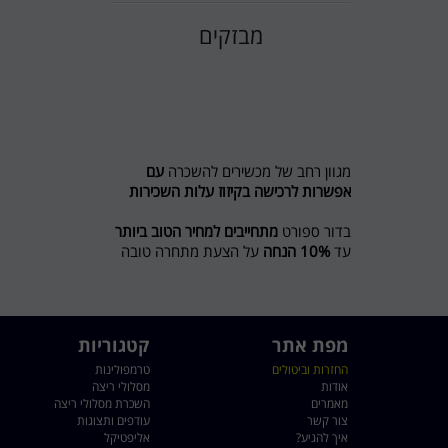
מבזקים
מגוון רחב של מכשירים להשכרה
עם
אפשרות לרכישה בקיזוז עלות השכירות
בדור ספורט
מתחייבים למחיר הטוב ביותר
עד
10% הנחה
על הצעת מתחרה טובה
יותר
מבצע לשוכרים מסלול ריצה ל 5 חודשים
חודש נוסף מתנה
מפת אתר
קטגוריות
חדש בדור ספורט השכרת אופני כושר
החזרות וביטולים
טרמפולינות
אודות
ואליפטיקל
לפרטים 0774545457
מסלולי ריצה
מאמרים
השכרת מסלולי ריצה
צור קשר
עודפים ותצוגות
דור ספורט כי מגיע לכם הטוב ביותר
איך להגיע?
אליפטיקל