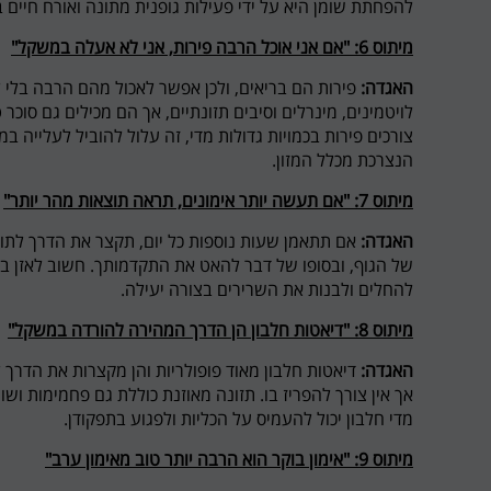
להפחתת שומן היא על ידי פעילות גופנית מתונה ואורח חיים בר
מיתוס 6: "אם אני אוכל הרבה פירות, אני לא אעלה במשקל"
האגדה:
פירות הם בריאים, ולכן אפשר לאכול מהם הרבה בלי 
לויטמינים, מינרלים וסיבים תזונתיים, אך הם מכילים גם סוכר 
צורכים פירות בכמויות גדולות מדי, זה עלול להוביל לעלייה 
הנצרכת מכלל המזון.
מיתוס 7: "אם תעשה יותר אימונים, תראה תוצאות מהר יותר"
האגדה:
אם תתאמן שעות נוספות כל יום, תקצר את הדרך לתו
של הגוף, ובסופו של דבר להאט את התקדמותך. חשוב לאזן בין
להחלים ולבנות את השרירים בצורה יעילה.
מיתוס 8: "דיאטות חלבון הן הדרך המהירה להורדה במשקל"
האגדה:
דיאטות חלבון מאוד פופולריות והן מקצרות את הדרך ל
אך אין צורך להפריז בו. תזונה מאוזנת כוללת גם פחמימות ושומ
מדי חלבון יכול להעמיס על הכליות ולפגוע בתפקודן.
מיתוס 9: "אימון בוקר הוא הרבה יותר טוב מאימון ערב"