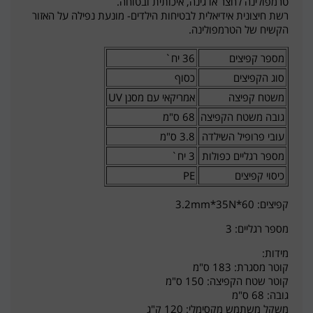
טרמפולינה לחצר או גינה, איכותית ובטוחה.
רשת חיצונית אידיאלית לבטיחות הילדים- מונעת נפילה על האזור
הקשיח של הטרמפולינה.
מספר קפיצים
36 יח`
סוג הקפיצים
כסוף
משטח קפיצה
אמריקאי עם מסנן UV
גובה משטח הקפיצה
68 ס"מ
עובי פרופיל השילדה
3.8 ס"מ
מספר רגליים כפולות
3 יח`
כיסוי קפיצים
PE
קפיצים: 60*3.2mm*35N
מספר רגליים: 3
מידות:
קוטר מסגרת: 183 ס"מ
קוטר שטח הקפיצה: 150 ס"מ
גובה: 68 ס"מ
משקל משתמש מקסימלי: 120 ק"ג