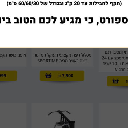
(תקף לחבילות עד 20 ק"ג ובגודל של 60/60/30 ס"מ)
ספורט, כי מגיע לכם הטוב ביו
תי ומסיבי דגם
מסלול ריצה מקצועי מעוקל המדמה
magnum של sportime עם 24
ריצה באוויר מבית SPORTIME
חודשי אחריות מלאים ו- 10 שנים
 המנוע
999
₪
7,900
₪