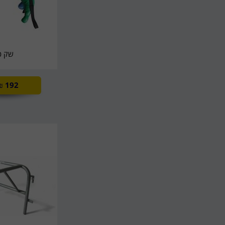
שק כ
₪
192