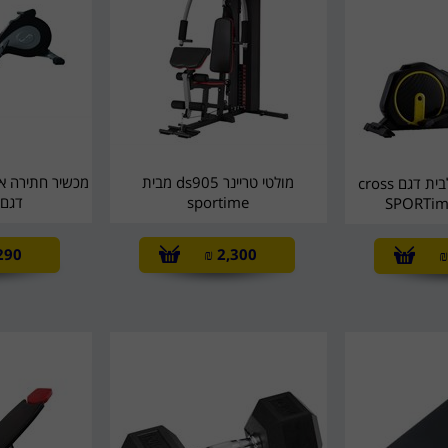
מולטי טריינר ds905 מבית
מכשיר חתירה א
אליפטיקל מגנטי לבית דגם cross
sportime
דגם s1070
290
₪
2,300
₪