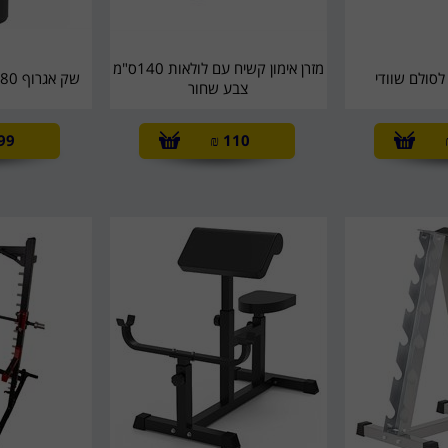
מזרן אימון קשיח עם לולאות 140ס"מ
לסולם שוודי
שק אגרוף 180 ס''מ SPORTIME
צבע שחור
99
₪
110