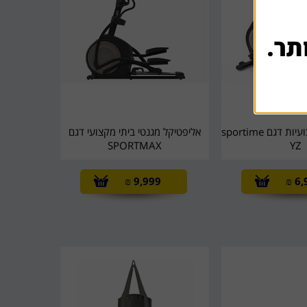
תר.
אופני כושר מקצועיות דגם sportime
אליפטיקל מגנטי ביתי מקצועי דגם
SPORTMAX
YZ
₪
9,999
₪
6,