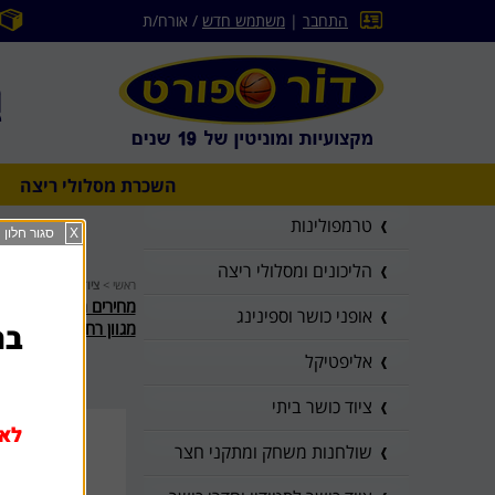
התחבר
|
משתמש חדש
/ אורח/ת
השכרת מסלולי ריצה
טרמפולינות
X
סגור חלון
הליכונים ומסלולי ריצה
ראשי
>
ציוד כושר לסטודיו וחד
מחירים מיוחדים ומוזלי
אופני כושר וספינינג
מגוון רחב של ציוד לח
בהז
אליפטיקל
ציוד כושר ביתי
לא 
שולחנות משחק ומתקני חצר