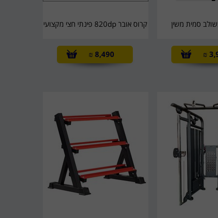
שולב סמית משין
קרוס אובר 820dp פינתי חצי מקצועי
₪
8,490
₪
3,