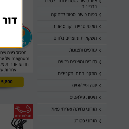
ציוד כושר לסטודיו וחדרי כושר
בבניינים
ספות כושר וספות לדחיקה
דור 
מולטי טריינר וקרוס אובר
משקולות ומוצרים נלווים
עודפים ותצוגות
מסלול ריצה איכו
כדורים ומוצרים נלווים
אחריות על
מתקני מתח ומקבילים
5,800
יוגה ופילאטיס
מיטות פילאטיס
מזרוני נחיתה ואריחי פאזל
מזרוני ספורט