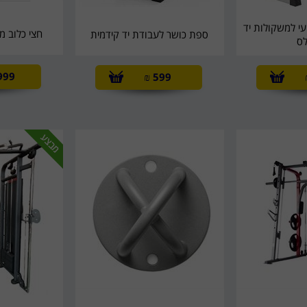
י למשקולות יד
חצי כלוב מ
ספת כושר לעבודת יד קידמית
ס
999
₪
599