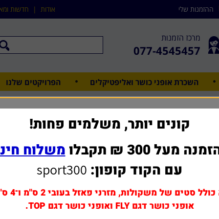
ההזמנות שלי
אודות
|
חדשות ומא
מרכז הזמנות
077-4545457
השכרת אופני כושר ואליפטיקלים
הפרויקטים שלנו
ציוד כושר לסטודיו וחדרי כושר בב
קונים יותר, משלמים פחות!
רי כושר בבניינים
ם לועדי בניינים וחדרי כושר ביתיים
דרי כושר ביתיים
מנה מעל 300 ₪ תקבלו
משלוח חינ
עם הקוד קופון:
sport300
כולל סטים של משקולות, מזרני פאזל בעובי 2 ס"מ ו־4 ס"מ,
אופני כושר דגם FLY ואופני כושר דגם TOP.