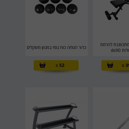
תכווננת להרמת
כדור הטחה כוח גומי במגוון משקלים
ת ds90
₪
52
₪
3