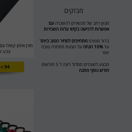
מבזקים
מגוון רחב של מכשירים להשכרה
עם
אפשרות לרכישה בקיזוז עלות השכירות
בדור ספורט
מתחייבים למחיר הטוב ביותר
עד
10% הנחה
על הצעת מתחרה טובה
יותר
צבע ש
מבצע לשוכרים מסלול ריצה ל 5 חודשים
₪
94
חודש נוסף מתנה
חדש בדור ספורט השכרת אופני כושר
ואליפטיקל
לפרטים 0774545457
דור ספורט כי מגיע לכם הטוב ביותר