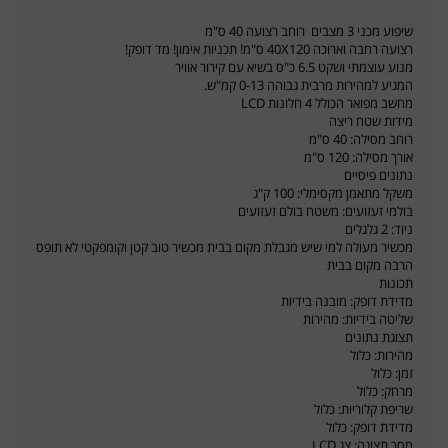
שיפוע מכני 3 מצבים רוחב רצועה 40 ס"מ
רצועה רחבה וארוכה 40X120 ס"מ! תכניות אימון! מד דופק!
מנוע עוצמתי ושקט 6.5 כ"ס בשיא עם קירור אוויר
המגיע למהירות מרבית גבוהה 0-13 קמ"ש.
מחשב מפואר הכולל 4 חלונות LCD
מידות שטח ריצה
רוחב מסילה: 40 ס"מ
אורך מסילה: 120 ס"מ
נתונים פיסיים
משקל מתאמן מקסימלי: 100 ק"ג
בולמי זעזועים: משטח בולם זעזועים
ניוד: 2 גלגלים
מכשיר מעולה למי שיש מגבלת מקום בבית מכשיר טוב קטן וקומפקטי לא תופס
הרבה מקום בבית
תכונות
מדידת דופק: מובנה בידיות
שליטה בידיות: מהירות
תצוגת נתונים
מהירות: כלול
זמן: כלול
מרחק: כלול
שריפת קלוריות: כלול
מדידת דופק: כלול
מסך תצוגה: צג LCD