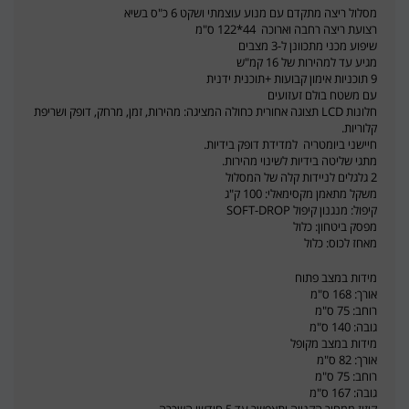
מסלול ריצה מתקדם עם מנוע עוצמתי ושקט 6 כ"ס בשיא
רצועת ריצה רחבה וארוכה 44*122 ס"מ
שיפוע מכני מתכוונן ל-3 מצבים
מגיע עד למהירות של 16 קמ"ש
9 תוכניות אימון קבועות +תוכנית ידנית
עם משטח בולם זעזועים
חלונות LCD תצוגה אחורית כחולה המציגה: מהירות, זמן, מרחק, דופק ושריפת
קלוריות.
חיישני ביומטריה למדידת דופק בידיות.
מתגי שליטה בידיות לשינוי מהירות.
2 גלגלים לניידות קלה של המסלול
משקל מתאמן מקסימאלי: 100 ק"ג
קיפול: מנגנון קיפול SOFT-DROP
מפסק ביטחון: כלול
מאחז לכוס: כלול
מידות במצב פתוח
אורך: 168 ס"מ
רוחב: 75 ס"מ
גובה: 140 ס"מ
מידות במצב מקופל
אורך: 82 ס"מ
רוחב: 75 ס"מ
גובה: 167 ס"מ
קיזוז ממחיר הקנייה יתאפשר עד 5 חודשי השכרה.