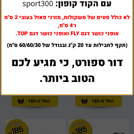
עם הקוד קופון:
sport300
לא כולל סטים של משקולות, מזרני פאזל בעובי 2 ס"מ
ו־4 ס"מ,
אופני כושר דגם FLY ואופני כושר דגם TOP.
(תקף לחבילות עד 20 ק"ג ובגודל של 60/60/30 ס"מ)
דור ספורט, כי מגיע לכם
הטוב ביותר.
מסלול ריצה VO2 final 45
מסלול ריצה vo2 space להשכרה
להשכרה
החל מ-185
החל מ-185