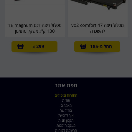
מסלול ריצה vo2 comfort 47
מסלול ריצה דגם magnum עד
להשכרה
130 ק"ג משקל מתאמן
החל מ-185
299
₪
מפת אתר
החזרות וביטולים
אודות
מאמרים
צור קשר
איך להגיע?
תקנון חנות
מעקב הזמנות
הרשמת לקוחות