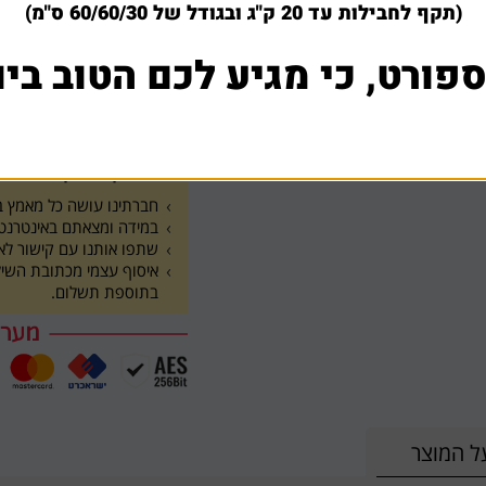
מחיר משלוח: 0 - 260 ₪
(תקף לחבילות עד 20 ק"ג ובגודל של 60/60/30 ס"מ)
199 ₪
ספורט, כי מגיע לכם הטוב ביו
הוסף לסל
1
למה לקוחות קונים אצלנ
חברתינו עושה כל מאמץ בש
במידה ומצאתם באינטרנט א
שתפו אותנו עם קישור לא
בתוספת תשלום.
ל המוצר