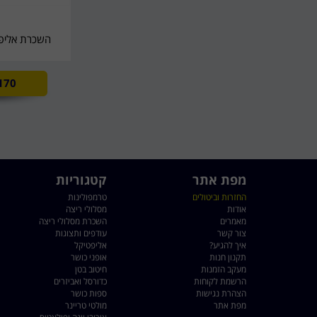
השכרת אליפטי
170
מפת אתר
קטגוריות
החזרות וביטולים
טרמפולינות
אודות
מסלולי ריצה
מאמרים
השכרת מסלולי ריצה
צור קשר
עודפים ותצוגות
איך להגיע?
אליפטיקל
תקנון חנות
אופני כושר
מעקב הזמנות
חיטוב בטן
הרשמת לקוחות
כדורסל ואביזרים
הצהרת נגישות
ספות כושר
מפת אתר
מולטי טריינר