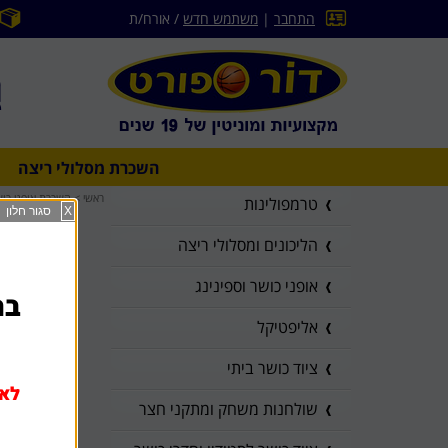
התחבר
|
משתמש חדש
/ אורח/ת
השכרת מסלולי ריצה
ראשי
>
השכרת אופני כוש
טרמפולינות
X
סגור חלון
הליכונים ומסלולי ריצה
אופני כושר וספינינג
בהז
אליפטיקל
ציוד כושר ביתי
לא 
שולחנות משחק ומתקני חצר