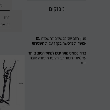
מי
מבזקים
דגם
זמן אס
מגוון רחב של מכשירים להשכרה
עם
אפשרות לרכישה בקיזוז עלות השכירות
בדור ספורט
מתחייבים למחיר הטוב ביותר
עד
10% הנחה
על הצעת מתחרה טובה
יותר
מבצע לשוכרים מסלול ריצה ל 5 חודשים
חודש נוסף מתנה
חדש בדור ספורט השכרת אופני כושר
ואליפטיקל
לפרטים 0774545457
דור ספורט כי מגיע לכם הטוב ביותר