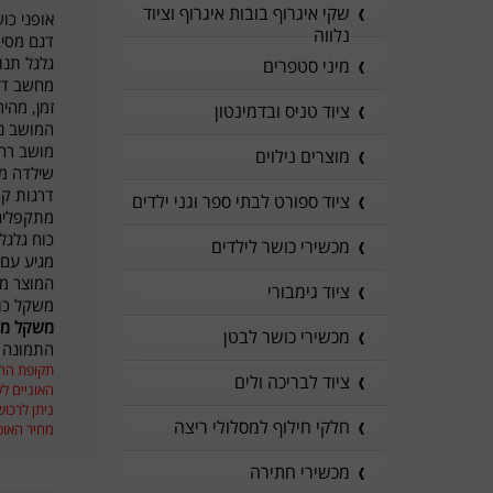
שקי איגרוף בובות איגרוף וציוד
אופני כו
נלווה
דגם מסיב
גלגל תנ
מיני סטפרים
מחשב דיגיטלי עם צג
זמן, מהי
ציוד טניס ובדמינטון
המושב נ
מושב רחב
מוצרים נילוים
שילדה מס
דרגות קושי:
ציוד ספורט לבתי ספר וגני ילדים
מתקפלים
כוח גלגל ת
מכשירי כושר לילדים
מגיע עם 
המוצר מ
ציוד גימבורי
משקל כולל 
משקל מתאמן עד
מכשירי כושר לבטן
התמונה 
תקופת ההשכר
ציוד לבריכה ולים
האוניים ל
ניתן לרכוש א
חלקי חילוף למסלולי ריצה
מחיר האופנים לחודש
מכשירי חתירה