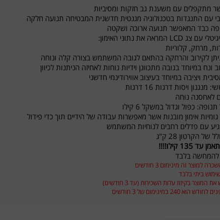
שר מתקפלים עם משענת גב חזקות ומסיביות
י עם התנגדות בטכנולוגיה מגנטית חדשנית המבטיחה תנועה חלקה
ופה כבד המאפשר תנועה ארוכה ושקטה
 LCD המראה את נתוני האימון:
רות, מרחק, קלוריות
יתן לקירוב והרחקה בהתאם לגובה המשתמש בצורה קלה ונוחה
 ונח במיוחד בגובה מתכוונן וידיות נוחות לאחיזה הניתנות לכיוון
יבית ויציבה במיוחד בעיצוב אווירודינמי חדשני
 מנגנון ויסות דרגות 16 דרגות
 לאחסנה נוחה
נופה: כפול וגדול במשקל 6 קילו
גומיות אימון מובנות אשר מאפשרות עבודה של הידיים תוך כדי פידול
גיע עם פדלים רחבים לנוחיות המשתמש
של הקרטון 28 ק"ג
 135 קילו!!!!
להמחשה בלבד
ה למוצר זה מינימום 3 חודשים
שימוש ביתי בלבד
ת המוצר בקיזוז עלות השכירות (עד 3 חודשים)
 הוא 240 במינימום של 3 חודשים