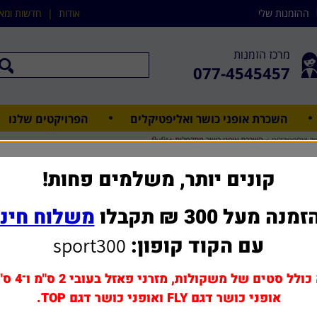
ההזמנות שלי
אודות
|
חדשות ומא
מרכז הזמנות
077-4545457
השכרת אופני כושר ואליפטיקלים
הפרויקטים שלנו
ר ואליפטיקלים
>
השכרת אופני כושר מתקפלות +flyfit
השכרת אופ
קונים יותר, משלמים פחות!
מנה מעל 300 ₪ תקבלו
משלוח חינ
שאל אותנו על מוצר ז
עם הקוד קופון:
sport300
אפשרויות שדרוג ותוספות
שכירות ל3 חודשים
כולל סטים של משקולות, מזרני פאזל בעובי 2 ס"מ ו־4 ס"מ,
שכירות ל4 חודשים
אופני כושר דגם FLY ואופני כושר דגם TOP.