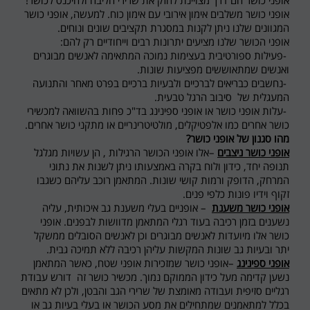
אופני כושר הם דרך מצויינת לחזק את שרירי הליבה ולהיכנס לכושר!
אופני כושר משלבים אימון אירובי עם אימון כוח. למעשה, אופני כושר
המגוונים שלנו ניתן לקנות במסגרת תקציבים שונים ונוחים
.
אופני הכושר שלנו מציעים יתרונות רבים וייחודיים רק להם
:
-
פעילות ספורטיבית בעצימות נמוכה המתאימה לאנשים מבוגרים
ואנשים שמתאוששים מפציעות שונות.
-
נחשבים כבריאים לברכיים ולבעיות ברכיים בפרט מאחר והתנועה
המעגלית של סיבוב הרגל טבעית
.
-
עלות אופני כושר או אופני ספינינג בד"כ פחות בהשוואה למכשירי
כושר אחרים כמו אלפטיקלים, מולטיטרינריים או מתקני כושר אחרים.
מהו סגנון של אופני כושר
?
אופני כושר ניצבים
–
אלו אופני הכושר הרגילות , הן עשויות מגלגל
תנופה יחד, כידון ולוח בקרה באמצעותו ניתן לשנות את נתוני
המרחק, הדופק ורמות קושי שונות. המתאמן רוכב עליהם כשגבו
זקוף וידיו פונות כלפי פנים.
אופני כושר משענת
– אופניים בעלי משענת גב איכותית, עליה
נשענים בזמן רכיבה בעוד רגלי המתאמן מדוושות לבפנים. אופני
כושר אלו מיועדות לאנשים מבוגרים וכן לאנשים הסובלים ממשקל
יתר ובעיות גב שונות המקשות עליהן רכיבה ללא תמיכה גבית
.
אופני ספינינג
–
אופני כושר שמזכירות אופני שטח, כאשר המתאמן
נשען קדימה מעל כידון הממוקם נמוך. מכשיר כושר זה דורש עבודת
רגליים סזיפית ועבודה מאומצת של שרירי הגב והבטן, ולכן לא מתאים
בכלל למתאמנים שמתחילים את מסע הכושר או בעלי בעיות גב או