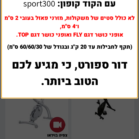
עם הקוד קופון:
sport300
לא כולל סטים של משקולות, מזרני פאזל בעובי 2 ס"מ
אופני כושר מגנטיות לבית דגם
מיני אופני כושר ניידים sportime
TOP אחריות 24 חודשים
ו־4 ס"מ,
אופני כושר דגם FLY ואופני כושר דגם TOP.
₪
720
₪
189
(תקף לחבילות עד 20 ק"ג ובגודל של 60/60/30 ס"מ)
דור ספורט, כי מגיע לכם
הטוב ביותר.