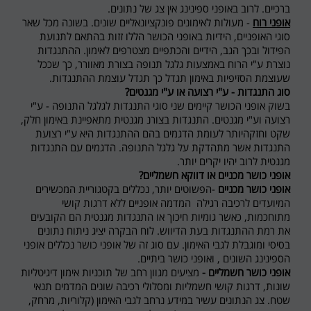
ברכיים. לרוב באופני ספינינג אין צג של נתונים
.
אופני רוח
- מעולות לאימונים פונקציונאליים שונים. בשונה מכל שאר
סוגי האופניים, הידיות באופני הכושר הללו זזות בהתאם לתנועת
הפידול ובכך הגב, הידיים והכתפיים מצטרפים לאימון. ההתנגדות
נוצרת ע"י הרוח באמצעות גלגל תנופה בצורת מאוורר, כך שככל
שעוצמת הסזיפיות באימון תגדל כך תגדל עוצמת ההתנגדות
.
סוג התנגדות - ע"י רצועה או ע"י מגנטים
?
בשוק אופני הכושר קיימים שני סוגי התנגדות לגלגל התנופה - ע"י
רצועה וע"י מגנטים. התנגדות בצורנ מגנטית מתאפיינת באימון חלק,
שקט וחזקהיותר לעומת הדגמים בהם ההתנגדות היא ע"י רצועת
התנגדות אשר מתהדקת על גלגל התנופה. הדגמים עם התנגדות
מגנטית לרוב יהיו יקרים יותר
.
אופני כושר מכניים או דווקא חשמליים
?
אופני כושר מכניים
-
הפשוטים יותר, נכללים בקטגוריית המכשירים
המיועדים לרכיבה רגילה המדמה אופניים ללא דרגות קושי
מתוחכמות, כאשר גומיות חיכוך או התנגדות מגנטית הם הקובעים
את רמת ההתנגדות בעת הדיווש. לוח הבקרה יציג ניתוח נתונים
בסיסי ומוגבלת לגבי האימון. עם סוג זה של אופני כושר נכללים אופני
הספינינג השונים , ואופני כושר ביתיים
.
אופני כושר חשמליים
-
מציעים מגוון רחב של תוכניות אימון דיגיטליות
שונות, דרגות קושי חשמליות ומסלולי רכיבה שונים המדמים תנאי
שטח. צג הנתונים עשיר במידע נרחב לגבי האימון (קלוריות, מרחק,