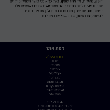
דופק, מהירות, מד אחוז שומן). בשל כך אופני כושר חשמליים יקרים
יותר, ונפוצים לרוב בחדרי כושר וסטודיואים שונים באופניים אלו
קיימות תוכניות אימון מובנות וברורות ולכן אם אתם נוטים
להשתעמם באימון, אלה האופניים בשבילכם
.
מפת אתר
החזרות וביטולים
אודות
מאמרים
צור קשר
איך להגיע?
תקנון חנות
מעקב הזמנות
הרשמת לקוחות
הצהרת נגישות
מפת אתר
שעות פעילות:
א' - בין השעות 15:00-08:00