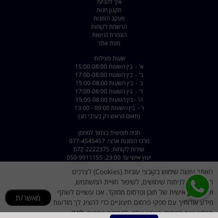
איך להגיע?
תקנון חנות
מעקב הזמנות
הרשמת לקוחות
הצהרת נגישות
מפת אתר
שעות פעילות:
א' - בין השעות 15:00-08:00
ב' - בין השעות 17:00-08:00
ג' - בין השעות 15:00-08:00
ד' - בין השעות 17:00-08:00
ה' - בין השעות 15:00-08:00
ו' - בין השעות 09:00 - 13:00
(תאום מראש רק בערבי חג)
חניה חופשית בצמוד למחסן
מרכז הזמנות ארצי: 077-4545457
שירות לקוחות: 072-2222375
יעוץ אישי עד 23:00: 050-9911155
האתר עושה שימוש בקובצי עוגיות (Cookies) לצרכים
כתובת: רחוב השילוח 8 פתח תקווה - קרית מטלון
דוא"ל :
dorsport@walla.com
תפעוליים, לניתוח שימושים, לשיפור חוויית המשתמש,
מייל שירות לקוחות
dorsportsr@gmail.com
ולהתאמה אישית של תוכן ופרסום ממוקד. אנו עשויים לשתף
מאשר/ת
מידע אודותיך עם ספקי פרסום חיצוניים כדי להציג לך מודעות
לינק
הרלוונטיות לתחומי העניין שלך. לפרטים נוספים: