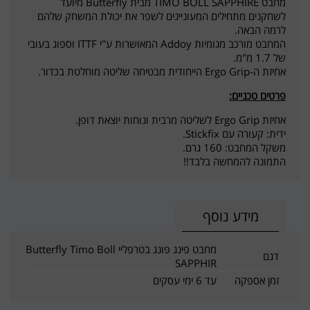
מחבט TIMO BOLL SAPPHIRE מבית Butterfly מיועד
לשחקנים מתחילים המעוניינים לשפר את יכולת המשחק שלהם
לרמה הבאה.
המחבט מורכב מגומיות Addoy המאושרות ע"י ITTF וספוג בעובי
של 1.7 מ"מ.
אחיזת ה-Ergo Grip הייחודית מבטיחה שליטה מוחלטת בכדור.
פרטים טכניים:
אחיזת Ergo Grip לשליטה מרבית ונוחות יוצאת דופן.
ידית: קעורה עם Stickfix.
משקל המחבט: 160 גרם.
התמונה להמחשה בלבד!!
מידע נוסף
מחבט פינג פונג בטרפליי Butterfly Timo Boll
דגם
SAPPHIR
זמן אספקה
עד 6 ימי עסקים