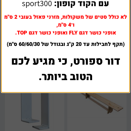
עם הקוד קופון:
sport300
לא כולל סטים של משקולות, מזרני פאזל בעובי 2 ס"מ
ו־4 ס"מ,
סולם שוודי עץ
ספסל שוודי מעץ איכותי 3.30 מטר
אופני כושר דגם FLY ואופני כושר דגם TOP.
(תקף לחבילות עד 20 ק"ג ובגודל של 60/60/30 ס"מ)
₪
899
₪
950
דור ספורט, כי מגיע לכם
הטוב ביותר.