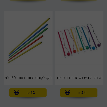
משחק הנחש בא מבית דור ספורט
מקל לקונוס מחורר באורך 60 ס"מ
₪
12
₪
24