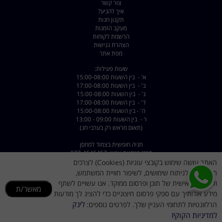
צור קשר
איך להגיע?
תקנון חנות
מעקב הזמנות
הרשמת לקוחות
הצהרת נגישות
מפת אתר
שעות פעילות:
א' - בין השעות 15:00-08:00
ב' - בין השעות 17:00-08:00
ג' - בין השעות 15:00-08:00
ד' - בין השעות 17:00-08:00
ה' - בין השעות 15:00-08:00
ו' - בין השעות 09:00 - 13:00
(תאום מראש רק בערבי חג)
חניה חופשית בצמוד למחסן
מרכז הזמנות ארצי: 077-4545457
שירות לקוחות: 072-2222375
האתר עושה שימוש בקובצי עוגיות (Cookies) לצרכים
יעוץ אישי עד 23:00: 050-9911155
תפעוליים, לניתוח שימושים, לשיפור חוויית המשתמש,
ולהתאמה אישית של תוכן ופרסום ממוקד. אנו עשויים לשתף
כתובת: רחוב השילוח 8 פתח תקווה - קרית מטלון
מאשר/ת
מידע אודותיך עם ספקי פרסום חיצוניים כדי להציג לך מודעות
דוא"ל :
dorsport@walla.com
מייל שירות לקוחות
dorsportsr@gmail.com
לינק
הרלוונטיות לתחומי העניין שלך. לפרטים נוספים:
למדיניות הקוקיז