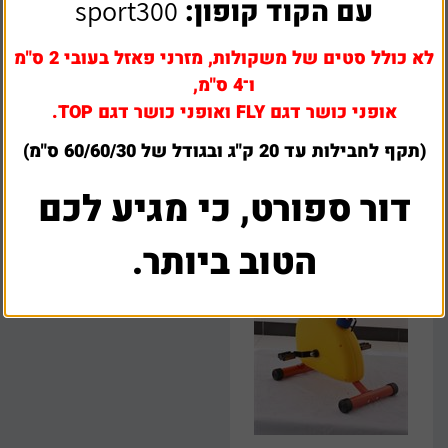
עם הקוד קופון:
sport300
לא כולל סטים של משקולות, מזרני פאזל בעובי 2 ס"מ
הליכון – מסוע לילדים
מכשיר סקי-טריינר לילדים
ו־4 ס"מ,
אופני כושר דגם FLY ואופני כושר דגם TOP.
₪
590
₪
590
(תקף לחבילות עד 20 ק"ג ובגודל של 60/60/30 ס"מ)
דור ספורט, כי מגיע לכם
הטוב ביותר.