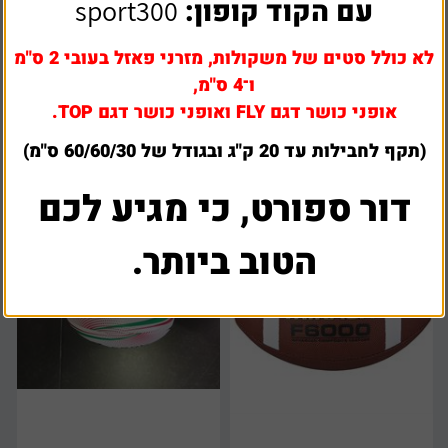
עם הקוד קופון:
sport300
לא כולל סטים של משקולות, מזרני פאזל בעובי 2 ס"מ
כדור פוטבול אמריקאי מגומי
כדור פוטבול אמריקאי איכותי
ו־4 ס"מ,
אופני כושר דגם FLY ואופני כושר דגם TOP.
₪
90
₪
45
(תקף לחבילות עד 20 ק"ג ובגודל של 60/60/30 ס"מ)
דור ספורט, כי מגיע לכם
הטוב ביותר.