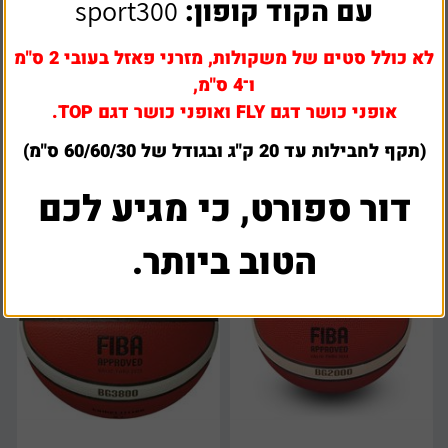
עם הקוד קופון:
sport300
לא כולל סטים של משקולות, מזרני פאזל בעובי 2 ס"מ
כדורסל גומי כתום מידה 5/6/7
כדורסל גומי כתום מידה 3
ו־4 ס"מ,
אופני כושר דגם FLY ואופני כושר דגם TOP.
₪
22
₪
29
(תקף לחבילות עד 20 ק"ג ובגודל של 60/60/30 ס"מ)
דור ספורט, כי מגיע לכם
הטוב ביותר.