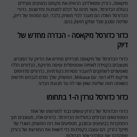
מיקאסה, ג'ורדן וספאלדינג הרוויחו את מקומם כמותגים מובילים
בעולם הכדורסל, אשר חרטו על דגלם למצוינות וחדשנות. כדורי
הכדורסל האלה הם מעבר לכלי משחק בלבד; הם המהות של דיוק,
שליטה וסגנון שכל שחקן חושק בהם.
כדור כדורסל מיקאסה - הגדרה מחדש של
דיוק
כדורי הכדורסל של מיקאסה מגדירים מחדש את הדיוק על המגרש.
מעוצבים בקפידה לאחיזה אופטימלית וטיסה מדויקת, הכדורים הללו
מאפשרים לשחקנים להעביר מסירות נקודתיות, כדרורים מדהימים
וזריקות ללא דופי. עם
Mikasa
, המשחק שלך מורם לגבהים חדשים
כשאתה חווה שליטה שאין שני לה על תנועת הכדור.
כדור כדורסל גורדן ה-1 בתחומו
כדורי הכדורסל של ג'ורדן עושים כבוד למורשתו של אחד
הספורטאים הגדולים בתולדות הכדורסל. כדורים אלה, מעוצבים תוך
התמקדות בביצועים ובסגנון, מטמיעים את רוח המשחק האגדי של
מייקל ג'ורדן. הם עוצבו בקפדנות כדי לשאת את המורשת של ג'ורדן
שמהדהד את המרדף אחר הגדולות.