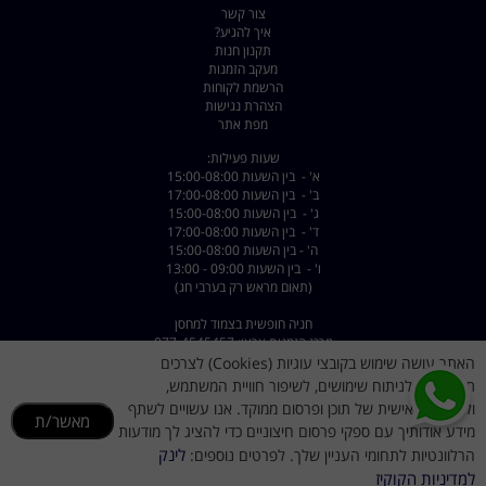
צור קשר
איך להגיע?
תקנון חנות
מעקב הזמנות
הרשמת לקוחות
הצהרת נגישות
מפת אתר
שעות פעילות:
א' - בין השעות 15:00-08:00
ב' - בין השעות 17:00-08:00
ג' - בין השעות 15:00-08:00
ד' - בין השעות 17:00-08:00
ה' - בין השעות 15:00-08:00
ו' - בין השעות 09:00 - 13:00
(תאום מראש רק בערבי חג)
חניה חופשית בצמוד למחסן
מרכז הזמנות ארצי: 077-4545457
שירות לקוחות: 072-2222375
האתר עושה שימוש בקובצי עוגיות (Cookies) לצרכים
יעוץ אישי עד 23:00: 050-9911155
תפעוליים, לניתוח שימושים, לשיפור חוויית המשתמש,
ולהתאמה אישית של תוכן ופרסום ממוקד. אנו עשויים לשתף
כתובת: רחוב השילוח 8 פתח תקווה - קרית מטלון
מאשר/ת
מידע אודותיך עם ספקי פרסום חיצוניים כדי להציג לך מודעות
דוא"ל :
dorsport@walla.com
מייל שירות לקוחות
dorsportsr@gmail.com
לינק
הרלוונטיות לתחומי העניין שלך. לפרטים נוספים:
למדיניות הקוקיז