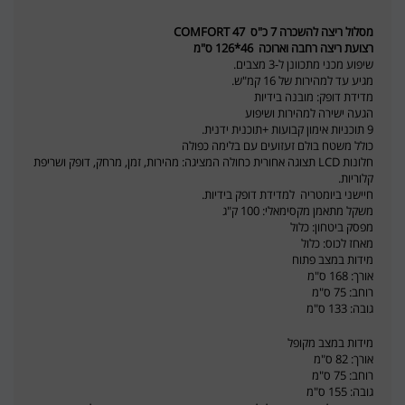
מסלול ריצה להשכרה 7 כ"ס COMFORT 47
רצועת ריצה רחבה וארוכה 46*126 ס"מ
שיפוע מכני מתכוונן ל-3 מצבים.
מגיע עד למהירות של 16 קמ"ש.
מדידת דופק: מובנה בידיות
הגעה ישירה למהירות ושיפוע
9 תוכניות אימון קבועות +תוכנית ידנית.
כולל משטח בולם זעזועים עם בלימה כפולה
חלונות LCD תצוגה אחורית כחולה המציגה: מהירות, זמן, מרחק, דופק ושריפת
קלוריות.
חיישני ביומטריה למדידת דופק בידיות.
משקל מתאמן מקסימאלי: 100 ק"ג
מפסק ביטחון: כלול
מאחז לכוס: כלול
מידות במצב פתוח
אורך: 168 ס"מ
רוחב: 75 ס"מ
גובה: 133 ס"מ
מידות במצב מקופל
אורך: 82 ס"מ
רוחב: 75 ס"מ
גובה: 155 ס"מ