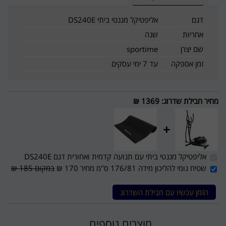
דגם
אליפטיקל מגנטי ביתי DS240E
אחריות
שנה
שם יצרן
sportime
זמן אספקה
עד 7 ימי עסקים
מחיר חבילת שדרוג
:
1369 ₪
+
אליפטיקל מגנטי ביתי עם תנועה קדמית ואחורית דגם DS240E
שטיח גומי להליכון מידה 176/81 ס"מ מחיר 170 ₪
במקום 185 ₪
הזמן עכשיו עם חבילת השדרוג
מוצרים נוספים