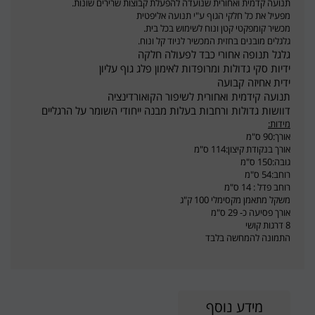
תנועה קדמית ואחורית שנועדה להפעלת קבוצות שרירים שונות.
מפעיל את כל חלקי הגוף ע"י תנועה אליפטית
מכשיר קומפקטי קטן ונוח לשימוש בכל בית.
גלגלים מובנים בחזית המכשיר לניוד קל ונוח.
גלגל תנופה אחורי כבד לפעולה חלקה
ידיות סקי גדולות ומרופדות לאימון פלג גוף עליון
ידית אחיזה קבועה
תנועה קידמית ואחורית לשיפור הקואורדינציה
דוושות גדולות ורחבות בעלות מבנה ייחודי השומר על הרגליים
מידות:
אורך:90 ס"מ
אורך בנקודת קיצון:114 ס"מ
גובה:150 ס"מ
רוחב:54 ס"מ
רוחב פדל : 14 ס"מ
משקל מתאמן מקסימלי 100 ק"ג
אורך פסיעה כ- 29 ס"מ
8 דרגות קושי
התמונה להמחשה בלבד
מידע נוסף