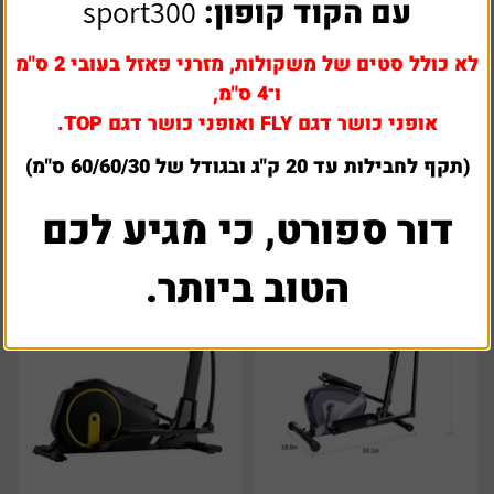
עם הקוד קופון:
sport300
אליפטיקל מגנטי ביתי טווח
לא כולל סטים של משקולות, מזרני פאזל בעובי 2 ס"מ
אליפטיקל מגנטי ביתי עם תנועה
התנגדות של 8 רמות קושי דגם
קדמית ואחורית דגם DS240E
ו־4 ס"מ,
ds7000
אופני כושר דגם FLY ואופני כושר דגם TOP.
₪
1,199
₪
1,550
(תקף לחבילות עד 20 ק"ג ובגודל של 60/60/30 ס"מ)
דור ספורט, כי מגיע לכם
הטוב ביותר.