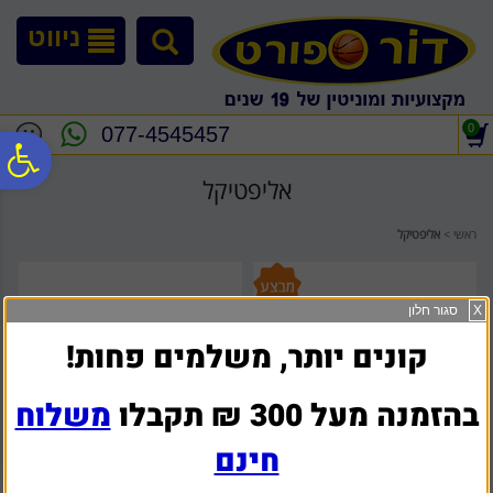
לתפריט
לתוכן
לתפריט
אתר
המרכזי
נגישות
ניווט
0
077-4545457
פ
אליפטיקל
סר
ראשי
>
אליפטיקל
נג
X
סגור חלון
קונים יותר, משלמים פחות!
בהזמנה מעל 300 ₪ תקבלו
משלוח
חינם