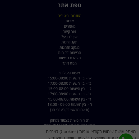
מפת אתר
החזרות וביטולים
אודות
מאמרים
צור קשר
איך להגיע?
תקנון חנות
מעקב הזמנות
הרשמת לקוחות
הצהרת נגישות
מפת אתר
שעות פעילות:
א' - בין השעות 15:00-08:00
ב' - בין השעות 17:00-08:00
ג' - בין השעות 15:00-08:00
ד' - בין השעות 17:00-08:00
ה' - בין השעות 15:00-08:00
ו' - בין השעות 09:00 - 13:00
(תאום מראש רק בערבי חג)
חניה חופשית בצמוד למחסן
מרכז הזמנות ארצי: 077-4545457
שירות לקוחות: 072-2222375
האתר עושה שימוש בקובצי עוגיות (Cookies) לצרכים
יעוץ אישי עד 23:00: 050-9911155
תפעוליים, לניתוח שימושים, לשיפור חוויית המשתמש,