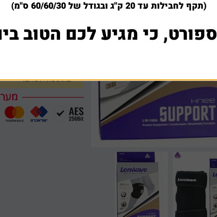
(תקף לחבילות עד 20 ק"ג ובגודל של 60/60/30 ס"מ)
למה לקוחות קונים אצלנ
ספורט, כי מגיע לכם הטוב ביו
חברתינו עושה כל מאמץ בש
במידה ומצאתם באינטרנט א
שתפו אותנו עם קישור לא
בתוספת תשלום.