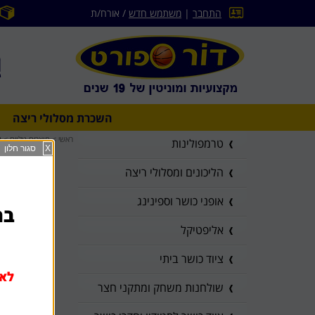
התחבר
|
משתמש חדש
/ אורח/ת
השכרת מסלולי ריצה
ראשי
>
מוצרים נילוים
>
מ
טרמפולינות
X
סגור חלון
הליכונים ומסלולי ריצה
אופני כושר וספינינג
בהז
אליפטיקל
ציוד כושר ביתי
לא 
שולחנות משחק ומתקני חצר