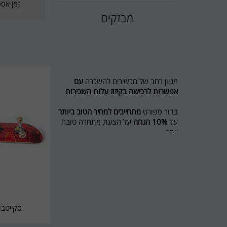
זמן אס
מבזקים
מגוון רחב של מכשירים להשכרה
עם
אפשרות לרכישה בקיזוז עלות השכירות
בדור ספורט
מתחייבים למחיר הטוב ביותר
עד
10% הנחה
על הצעת מתחרה טובה
יותר
מבצע לשוכרים מסלול ריצה ל 5 חודשים
חודש נוסף מתנה
חדש בדור ספורט השכרת אופני כושר
ואליפטיקל
לפרטים 0774545457
סקייטבורד62
דור ספורט כי מגיע לכם הטוב ביותר