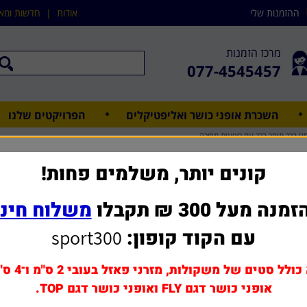
ההזמנות שלי
אודות
|
חדשות ומא
מרכז הזמנות
077-4545457
השכרת אופני כושר ואליפטיקלים
הפרויקטים שלנו
גן ברך תומך ברך עם רצועות תמיכה
מגן ברך 
קונים יותר, משלמים פחות!
מנה מעל 300 ₪ תקבלו
משלוח חינ
שאל אותנו על מוצר ז
עם הקוד קופון:
sport300
מחיר משלוח: 0 - 39 ₪
129 ₪
כולל סטים של משקולות, מזרני פאזל בעובי 2 ס"מ ו־4 ס"מ,
אופני כושר דגם FLY ואופני כושר דגם TOP.
הוסף לסל
1