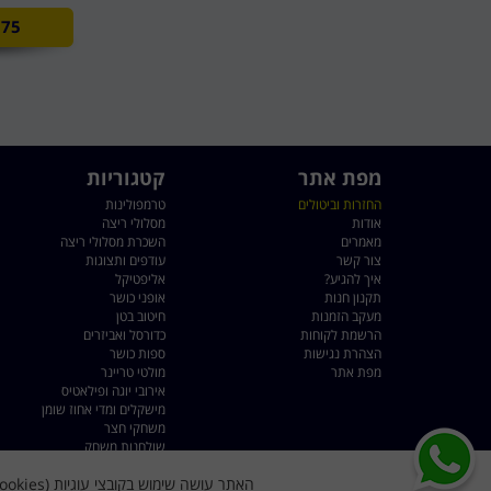
75
מפת אתר
קטגוריות
החזרות וביטולים
טרמפולינות
אודות
מסלולי ריצה
מאמרים
השכרת מסלולי ריצה
צור קשר
עודפים ותצוגות
איך להגיע?
אליפטיקל
תקנון חנות
אופני כושר
מעקב הזמנות
חיטוב בטן
הרשמת לקוחות
כדורסל ואביזרים
הצהרת נגישות
ספות כושר
מפת אתר
מולטי טריינר
אירובי יוגה ופילאטיס
מישקלים ומדי אחוז שומן
משחקי חצר
שולחנות משחק
שקי איגרוף