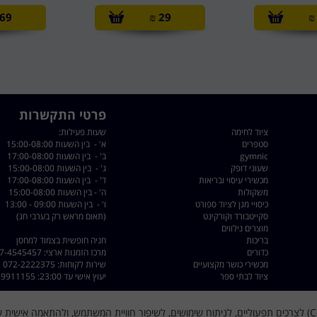
69
₪
29
₪
פרטי התקשרות
ציוד לחימה
שעות פעילות:
סטפרים
א' - בין השעות 15:00-08:00
gymnic
ב' - בין השעות 17:00-08:00
שעוני דופק
ג' - בין השעות 15:00-08:00
מכשירי עיסוי ובריאות
ד' - בין השעות 17:00-08:00
משקולות
ה' - בין השעות 15:00-08:00
כיסויי מגן לציוד ספורט
ו' - בין השעות 09:00 - 13:00
סקייטבורד וקורקינט
(תאום מראש רק בערבי חג)
מוצרים נילווים
בריכות
חניה חופשית בצמוד למחסן
כדורים
מרכז הזמנות ארצי: 077-4545457
מכשירי כושר מקצועיים
שירות לקוחות: 072-2222375
ציוד לבתי ספר
יעוץ אישי עד 23:00: 050-9911155
כתובת: רחוב השילוח 8 פתח תקווה - קרית מטלון
דוא"ל :
dorsport@walla.com
האתר עושה שימוש בקובצי עוגיות (Cookies) לצרכים תפעוליים, לניתוח שימושים, לשיפור חוויית המשתמש, ולהתאמה א