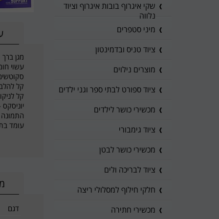
שקי איגרוף בובות איגרוף וציוד
נלווה
מיני סטפרים
ע
ציוד טניס ובדמינטון
מגן ברך 
עשוי חומ
מוצרים נילוים
סקוטשים 
קל להלב
ציוד ספורט לבתי ספר וגני ילדים
קל לניקוי
יוניסקס 
מכשירי כושר לילדים
התמונה 
עומד בתקנים C1 6P Free
ציוד גימבורי
מכשירי כושר לבטן
ציוד לבריכה ולים
מי
חלקי חילוף למסלולי ריצה
דגם
מכשירי חתירה