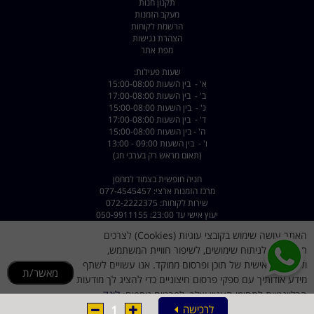
תקנון חנות
מעקב הזמנות
הרשמת לקוחות
הצהרת נגישות
מפת אתר
שעות פעילות:
א' - בין השעות 15:00-08:00
ב' - בין השעות 17:00-08:00
ג' - בין השעות 15:00-08:00
ד' - בין השעות 17:00-08:00
ה' - בין השעות 15:00-08:00
ו' - בין השעות 09:00 - 13:00
(תאום מראש רק בערבי חג)
חניה חופשית בצמוד למחסן
מרכז הזמנות ארצי: 077-4545457
שירות לקוחות: 072-2222375
יעוץ אישי עד 23:00: 050-9911155
האתר עושה שימוש בקובצי עוגיות (Cookies) לצרכים
כתובת: רחוב השילוח 8 פתח תקווה - קרית מטלון
דוא"ל :
dorsport@walla.com
תפעוליים, לניתוח שימושים, לשיפור חוויית המשתמש,
מייל שירות לקוחות
dorsportsr@gmail.com
ולהתאמה אישית של תוכן ופרסום ממוקד. אנו עשויים לשתף
מאשר/ת
מידע אודותיך עם ספקי פרסום חיצוניים כדי להציג לך מודעות
לינק
הרלוונטיות לתחומי העניין שלך. לפרטים נוספים:
1
לרכישה
למדיניות הקוקיז