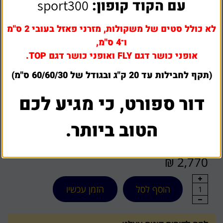
עם הקוד קופון:
sport300
לא כולל סטים של משקולות, מזרני פאזל בעובי 2 ס"מ
ו־4 ס"מ,
אופני כושר דגם FLY ואופני כושר דגם TOP.
(תקף לחבילות עד 20 ק"ג ובגודל של 60/60/30 ס"מ)
שולחן כדורגל LEVANTE
דור ספורט, כי מגיע לכם
הטוב ביותר.
שאל אותנו על מוצר זה
מחיר משלוח: 0 - 150 ₪
2,770 ₪
הוסף לסל
הזמן עכשיו
1