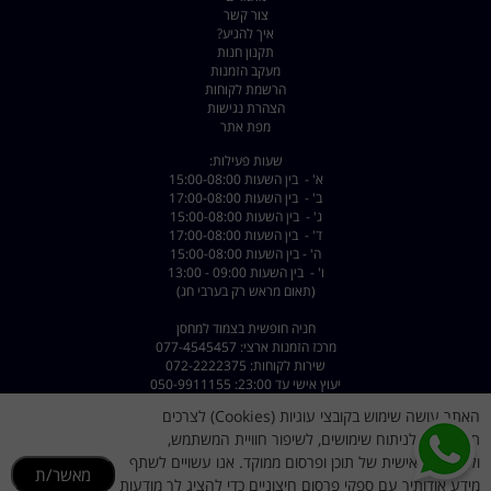
צור קשר
איך להגיע?
תקנון חנות
מעקב הזמנות
הרשמת לקוחות
הצהרת נגישות
מפת אתר
שעות פעילות:
א' - בין השעות 15:00-08:00
ב' - בין השעות 17:00-08:00
ג' - בין השעות 15:00-08:00
ד' - בין השעות 17:00-08:00
ה' - בין השעות 15:00-08:00
ו' - בין השעות 09:00 - 13:00
(תאום מראש רק בערבי חג)
חניה חופשית בצמוד למחסן
מרכז הזמנות ארצי: 077-4545457
שירות לקוחות: 072-2222375
יעוץ אישי עד 23:00: 050-9911155
האתר עושה שימוש בקובצי עוגיות (Cookies) לצרכים
כתובת: רחוב השילוח 8 פתח תקווה - קרית מטלון
דוא"ל :
dorsport@walla.com
תפעוליים, לניתוח שימושים, לשיפור חוויית המשתמש,
מייל שירות לקוחות
dorsportsr@gmail.com
ולהתאמה אישית של תוכן ופרסום ממוקד. אנו עשויים לשתף
מאשר/ת
מידע אודותיך עם ספקי פרסום חיצוניים כדי להציג לך מודעות