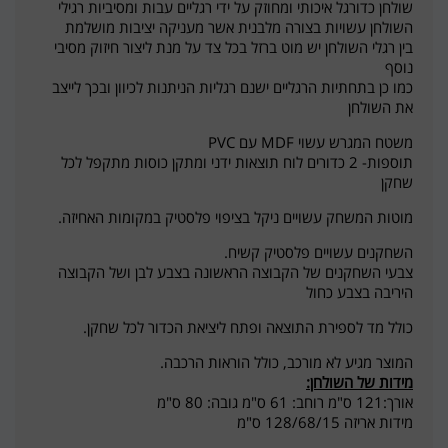
שולחן כדורגל איכותי ומחוזק על ידי רגליים עבות ומסיביות רגילי
השולחן עשויות בצורה מלבנית אשר מעניקה יציבות מושלמת
בין רגלי השולחן יש מוט ברזל בכל צד על מנת ליצור חיזוק מסיבי
נוסף
כמו כן בתחתיות הרגליים ישנם רגליות הניתנות לכיוון ובכך לייצב
את השולחן
משטח המגרש עשוי MDF עם PVC
תוספות- 2 כדורים לוח תוצאות ידני ומתקן כוסות מתקפל לכל
שחקן
מוטות המשחק עשויים ניקל בציפוי פלסטיק במקומות האחיזה.
השחקנים עשויים פלסטיק קשיח.
צבעי השחקנים של הקבוצה הראשונה בצבע לבן ושל הקבוצה
היריבה בצבע כחול
כולל מד לספירת התוצאה ופתח ליציאת הכדור לכל שחקן.
המוצר מגיע לא מורכב, כולל הוראות הרכבה.
מידות של השולחן:
אורך:121 ס"מ רוחב: 61 ס"מ גובה: 80 ס"מ
מידות אריזה 128/68/15 ס"מ