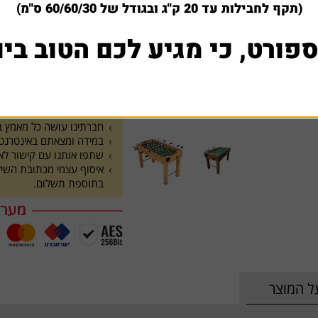
(תקף לחבילות עד 20 ק"ג ובגודל של 60/60/30 ס"מ)
790 ₪
ספורט, כי מגיע לכם הטוב ביו
הוסף לסל
1
למה לקוחות קונים אצלנ
חברתינו עושה כל מאמץ בש
במידה ומצאתם באינטרנט א
שתפו אותנו עם קישור לא
בתוספת תשלום.
ל המוצר