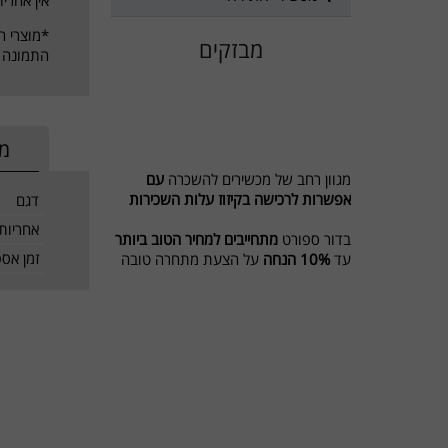
*מוצרי ה
מבזקים
התמונה 
מי
מגוון רחב של מכשירים להשכרה
עם
אפשרות לרכישה בקיזוז עלות השכירות
דגם
אחריות
בדור ספורט
מתחייבים למחיר הטוב ביותר
עד
10% הנחה
על הצעת מתחרה טובה
זמן אס
יותר
מבצע לשוכרים מסלול ריצה ל 5 חודשים
חודש נוסף מתנה
חדש בדור ספורט השכרת אופני כושר
ואליפטיקל
לפרטים 0774545457
דור ספורט כי מגיע לכם הטוב ביותר