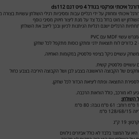
ל איכותי ופרקטי בגודל 4 פיט דגם ds112
ורגל איכותי ומחוזק על ידי רגליים עבות ומסיביות רגילי השולחן עשויות בצור
השולחן יש מוט ברזל בכל צד על מנת ליצור חיזוק מסיבי נוסף
תחתיות הרגליים ישנם רגליות הניתנות לכיוון ובכך לייצב את השולחן
עשוי MDF עם PVC
ל שחקן
שחק עשויים ניקל בציפוי פלסטיק במקומות האחיזה.
 עשויים פלסטיק קשיח.
קנים של הקבוצה הראשונה בצבע לבן ושל הקבוצה היריבה בצבע כחול
לספירת התוצאה ופתח ליציאת הכדור לכל שחקן.
יע לא מורכב, כולל הוראות הרכבה.
 השולחן:
128/ ס"מ
: 19 ק"ג
היא על המוצר בלבד לא כולל אביזרים נילווים
ות על השולחן אם הוא היה במקום לא מקורה