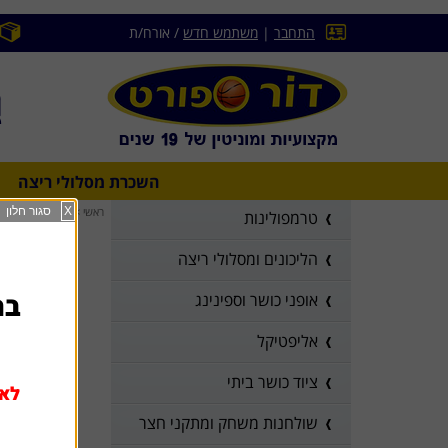
התחבר
|
משתמש חדש
/ אורח/ת
השכרת מסלולי ריצה
ראשי
>
X
סגור חלון
שולחנות משחק ו
טרמפולינות
הליכונים ומסלולי ריצה
בהז
אופני כושר וספינינג
אליפטיקל
ציוד כושר ביתי
לא 
שולחנות משחק ומתקני חצר