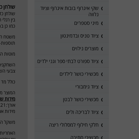
שולחן כדורג
שקי איגרוף בובות איגרוף וציוד
שולחן כד
נלווה
בין רגלי 
מיני סטפרים
כמו כן ב
ציוד טניס ובדמינטון
משטח המגרש 
תוספות- 2 כדורים לוח תוצאות ידני ומתקן כוסות מתקפל לכ
מוצרים נילוים
מוטות המ
ציוד ספורט לבתי ספר וגני ילדים
השחקנים
צבעי השח
מכשירי כושר לילדים
כולל מד 
ציוד גימבורי
המוצר מג
מידות של
מכשירי כושר לבטן
אורך:121 ס"מ רוחב: 61 ס"מ גובה: 80 ס"מ
מידות אריזה 68/15
ציוד לבריכה ולים
משקל הקרטון
חלקי חילוף למסלולי ריצה
האחריות 
מכשירי חתירה
אין אחרי