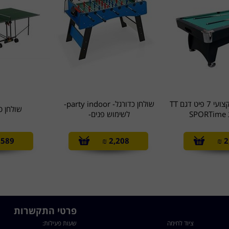
שולחן ביליארד מקצועי 7 פיט דגם TT
שולחן כדורגל- party indoor-
שולחן טניס
לשימוש פנים-
,589
₪
2,208
₪
2
פרטי התקשרות
ציוד לחימה
שעות פעילות: