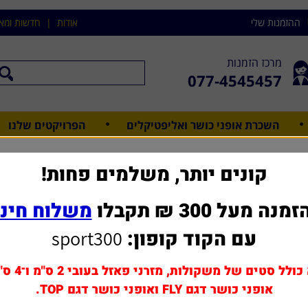
ההזמנות שלי
אודות
|
חדשות ומא
מרכז הזמנות
077-4545457
השכרת אופני כושר ואליפטיקלים
הפרויקטים שלנו
מתקני חצר
>
שולחן כדורגל איכותי 4 פיט דגם ds112 מבית SPORTIME
קונים יותר, משלמים פחות!
שולחן כדורגל איכותי 4 פיט דגם ds112 מבית ORTIME
מנה מעל 300 ₪ תקבלו
משלוח חינ
שאל אותנו על מוצר ז
עם הקוד קופון:
sport300
אפשרויות שדרוג ותוספות
כולל סטים של משקולות, מזרני פאזל בעובי 2 ס"מ ו־4 ס"מ,
תוספת הרכבה על ידי מת
אופני כושר דגם FLY ואופני כושר דגם TOP.
מחיר משלוח: 0 - 39 ₪