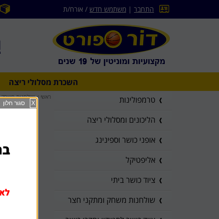
התחבר
|
משתמש חדש
/ אורח/ת
השכרת מסלולי ריצה
ראשי
>
שולחנות משחק ו
טרמפולינות
X
סגור חלון
הליכונים ומסלולי ריצה
אופני כושר וספינינג
בהז
אליפטיקל
ציוד כושר ביתי
לא 
שולחנות משחק ומתקני חצר