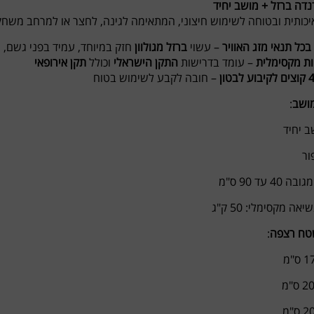
נדה ברזל + מושב יחיד
יכותית ובטוחה לשימוש חיצוני, המתאימה לגינה, לחצר או למרחב משחק
בכל תנאי מזג האוויר
– עשוי
ברזל מגולוון
חזק במיוחד, עמיד בפני גשם, 
ת מקסימלית
– עומד בדרישות
התקן הישראלי
וכולל
תקן אירופאי
וצים לקיבוע לבטון
– חובה לקבע לשימוש בטוח
ושב
:
ב יחיד
ור
40 עד 90 ס"מ
ה מקסימלי: 50 ק"ג
טח רצפה
: