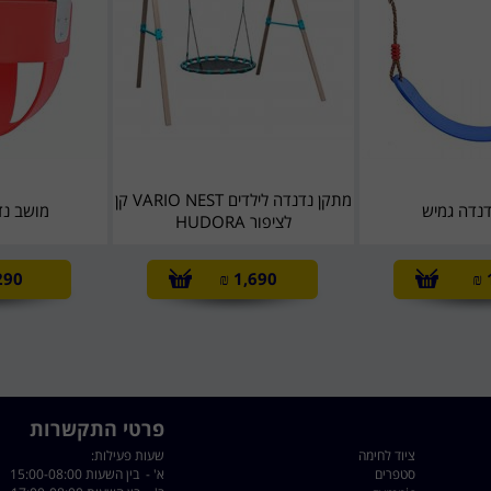
מתקן נדנדה לילדים VARIO NEST קן
נדה גמיש
מושב נד
לציפור HUDORA
290
₪
1,690
₪
פרטי התקשרות
ציוד לחימה
שעות פעילות:
סטפרים
א' - בין השעות 15:00-08:00