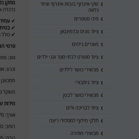
מתקן נד
שקי איגרוף בובות איגרוף וציוד
נדנדה א
נלווה
מיני סטפרים
✔
עמיד 
✔
בטיחו
ציוד טניס ובדמינטון
✔ כולל
4 ק
מוצרים נילוים
פרטי המ
ציוד ספורט לבתי ספר וגני ילדים
סוג: מוש
צבע: אפ
מכשירי כושר לילדים
מתכוונן מגובה 
ציוד גימבורי
משקל נשיא
מכשירי כושר לבטן
מידות ש
ציוד לבריכה ולים
אורך: 170 ס"מ
חלקי חילוף למסלולי ריצה
רוחב: 200 ס"מ
מכשירי חתירה
גובה: 205 ס"מ