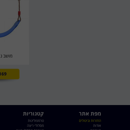
מושב נד
169
מפת אתר
קטגוריות
החזרות וביטולים
טרמפולינות
אודות
מסלולי ריצה