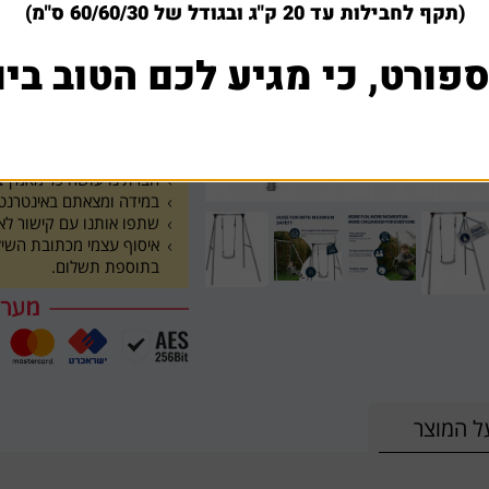
699 ₪
(תקף לחבילות עד 20 ק"ג ובגודל של 60/60/30 ס"מ)
ספורט, כי מגיע לכם הטוב ביו
הוסף לסל
1
למה לקוחות קונים אצלנ
חברתינו עושה כל מאמץ בש
במידה ומצאתם באינטרנט א
שתפו אותנו עם קישור לא
בתוספת תשלום.
ל המוצר