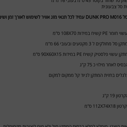
 שחור בקוטר 45 ס"מ בעובי 16 מ"מ
ת סל צבעונית
ורך זמן ושימור האיכות
P קשיח במידות 108X70 ס"מ
 מחולקים ל 3 מקטעים ובעובי 66 מ"מ
שוי פלסטיק קשיח PE במידות 90X60X15 ס"מ
ס לאחר מילוי כ 75 ק"ג
ן 19 ק"ג
112X74X ס"מ
אות היצרן, מומלץ למלא בבסיס המתקן חול ולא מים ליציבות מקסימלית