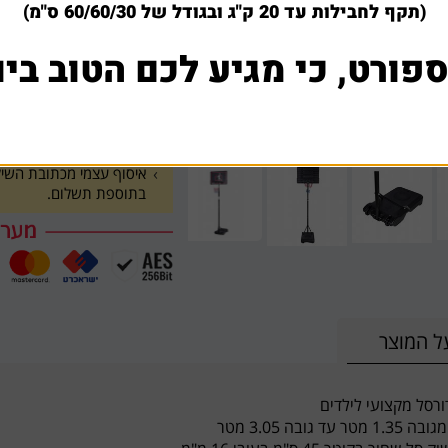
הוסף לסל
(תקף לחבילות עד 20 ק"ג ובגודל של 60/60/30 ס"מ)
1
ספורט, כי מגיע לכם הטוב ביו
למה לקוחות קונים אצלנ
חברתינו עושה כל מאמץ בש
במידה ומצאתם באינטרנט א
שתפו אותנו עם קישור לא
בתוספת תשלום.
ל המוצר
ורסל מקצועי לילדים
ר עד גובה 3.05 מטר