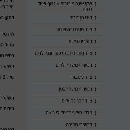
כולל חישוק סל
שקי איגרוף בובות איגרוף וציוד
כולל רש
נלווה
מתקן הסל DUNK PRO M016 עמיד לכל תנאי מזג אוויר לשימוש לא
מיני סטפרים
ציוד טניס ובדמינטון
לוח סל עשוי חומר E
מוצרים נילוים
עמוד המתקן סל
ציוד ספורט לבתי ספר וגני ילדים
בסיס המתקן ע
מכשירי כושר לילדים
משקל הבסי
כולל 2 גלגלים בחזית המתקן לניוד קל ממקום למקום
ציוד גימבורי
מכשירי כושר לבטן
משקל הקרטו
ציוד לבריכה ולים
מידות הקרטון 18
חלקי חילוף למסלולי ריצה
מכשירי חתירה
לפי הור