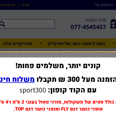
ההזמנות שלי
אודות
|
חדשות ומא
מרכז הזמנות
077-4545457
השכרת אופני כושר ואליפטיקלים
הפרויקטים שלנו
מתקני חצר
>
מתקני סל,לוחות סל וציוד נלווה
>
מתקן סל מקצועי לילדים מתכוונן עד 3.05 מטר DUNK PRO M016
קונים יותר, משלמים פחות!
מנה מעל 300 ₪ תקבלו
משלוח חינ
שאל אותנו על מוצר ז
עם הקוד קופון:
sport300
מחיר משלוח: 0 - 150 ₪
כולל סטים של משקולות, מזרני פאזל בעובי 2 ס"מ ו־4 ס"מ,
990 ₪
אופני כושר דגם FLY ואופני כושר דגם TOP.