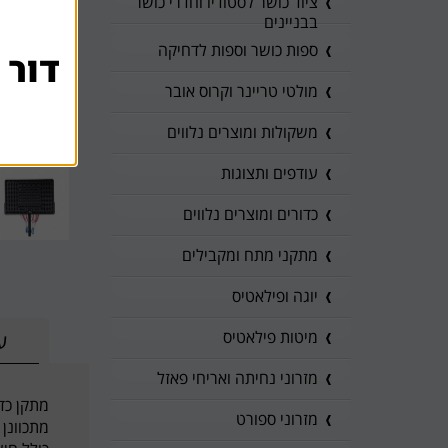
ציוד כושר לסטודיו וחדרי כושר
בבניינים
ספות כושר וספות לדחיקה
דור 
מולטי טריינר וקרוס אובר
משקולות ומוצרים נלווים
עודפים ותצוגות
כדורים ומוצרים נלווים
מתקני מתח ומקבילים
יוגה ופילאטיס
מיטות פילאטיס
ע
מזרוני נחיתה ואריחי פאזל
מתקן כד
מזרוני ספורט
מתכוונן מגובה 1.35 מט