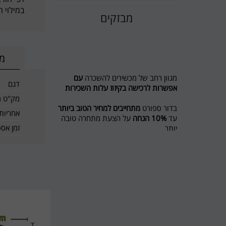
במילוי ח
מבזקים
מי
מגוון רחב של מכשירים להשכרה
עם
דגם
אפשרות לרכישה בקיזוז עלות השכירות
מק"ט מ
בדור ספורט
מתחייבים למחיר הטוב ביותר
אחריות
עד
10% הנחה
על הצעת מתחרה טובה
יותר
זמן אס
מבצע לשוכרים מסלול ריצה ל 5 חודשים
חודש נוסף מתנה
חדש בדור ספורט השכרת אופני כושר
ואליפטיקל
לפרטים 0774545457
דור ספורט כי מגיע לכם הטוב ביותר