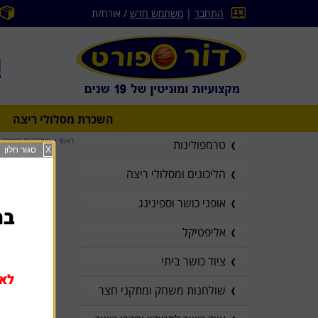
התחבר
|
משתמש חדש
/ אורח/ת
השכרת מסלולי ריצה
ראשי
>
שולחנות משחק ו
טרמפולינות
X
סגור חלון
הליכונים ומסלולי ריצה
אופני כושר וספינינג
בהז
אליפטיקל
ציוד כושר ביתי
לא 
שולחנות משחק ומתקני חצר