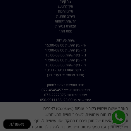
צור קשר
איך להגיע?
תקנון חנות
מעקב הזמנות
הרשמת לקוחות
הצהרת נגישות
מפת אתר
שעות פעילות:
א' - בין השעות 15:00-08:00
ב' - בין השעות 17:00-08:00
ג' - בין השעות 15:00-08:00
ד' - בין השעות 17:00-08:00
ה' - בין השעות 15:00-08:00
ו' - בין השעות 09:00 - 13:00
(תאום מראש רק בערבי חג)
חניה חופשית בצמוד למחסן
מרכז הזמנות ארצי: 077-4545457
שירות לקוחות: 072-2222375
יעוץ אישי עד 23:00: 050-9911155
האתר עושה שימוש בקובצי עוגיות (Cookies) לצרכים
כתובת: רחוב השילוח 8 פתח תקווה - קרית מטלון
דוא"ל :
dorsport@walla.com
תפעוליים, לניתוח שימושים, לשיפור חוויית המשתמש,
מייל שירות לקוחות
dorsportsr@gmail.com
ולהתאמה אישית של תוכן ופרסום ממוקד. אנו עשויים לשתף
מאשר/ת
מידע אודותיך עם ספקי פרסום חיצוניים כדי להציג לך מודעות