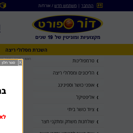
התחבר
|
משתמש חדש
/ אורח/ת
השכרת מסלולי ריצה
ראשי
>
מזרוני נחיתה ואר
טרמפולינות
X
סגור חלון
הליכונים ומסלולי ריצה
אופני כושר וספינינג
בהז
אליפטיקל
ציוד כושר ביתי
לא 
שולחנות משחק ומתקני חצר