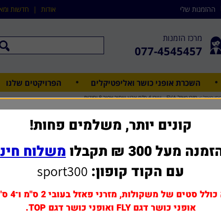
ההזמנות שלי
אודות
|
חדשות ומא
מרכז הזמנות
077-4545457
השכרת אופני כושר ואליפטיקלים
הפרויקטים שלנו
יחי פאזל
>
מזרן פאזל EVA - עובי 4 ס"מ צבע שחור אפור 8 יחידות
מזרן פאזל EVA - עובי 4 ס"מ צבע שחור אפור 8 יחידות
קונים יותר, משלמים פחות!
מנה מעל 300 ₪ תקבלו
משלוח חינ
שאל אותנו על מוצר ז
עם הקוד קופון:
sport300
מחיר משלוח: 0 - 60 ₪
800 ₪
כולל סטים של משקולות, מזרני פאזל בעובי 2 ס"מ ו־4 ס"מ,
אופני כושר דגם FLY ואופני כושר דגם TOP.
הוסף לסל
1