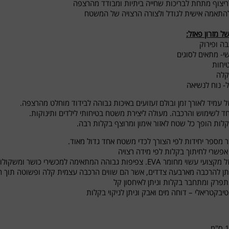
יצוף מתחת לבריכות שחייה ביתיות ומבודד מהרצפה
להתאמה אישית לגודל ולצורה הרצויה של המשטח
ל מזרון פאזל:
ה ופירוק
י- מתאים לסוגים
טיחות
קלה
 נוח לנשיאה
זל עמיד לאורך זמן ובולם זעזועים באיכות גבוהה לבידוד מוחלט מהרצפה.
חד לשימוש והרכבה. מעולה ליצירת משטח בטיחותי לילדים ותינוקות.
לות הופך כל שטח לאזור אימון ומרוצף בקלות רבה.
ר מספר יחידות לפי הצורך לכדי משטח אחד גדול מאוד.
שרי לחיתוך בקלות לפי מידה רצויה
י מחומר EVA. צפיפות גבוהה המתאימה למכשירי כושר ומשקולות.
יתן להרכבה מארבעה צדדים, אשר הם שווים הרכבה עצמית קלה ופשוטה תוך ה
פרק ומתחבר בקלות וניתן לאיחסון קל
טיבקטריאלי – דוחה מים ואבק וניתן לניקוי בקלות