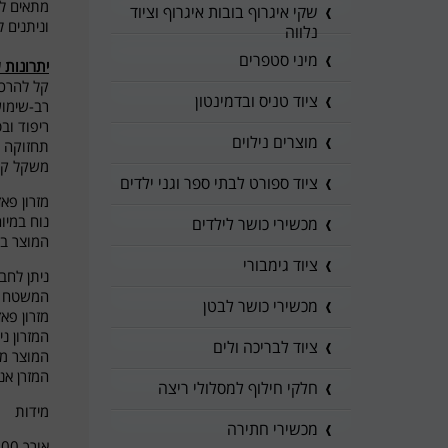
מתאים לר
שקי איגרוף בובות איגרוף וציוד
וניתנים 
נלווה
מיני סטפרים
יתרונות ש
קל להרכב
ציוד טניס ובדמינטון
רב-שימוש
ריפוד וב
מוצרים נילוים
תחזוקה 
משקל קל-
ציוד ספורט לבתי ספר וגני ילדים
מזרון פא
נוח במיו
מכשירי כושר לילדים
המוצר בק
ציוד גימבורי
ניתן לחב
המשטח אפ
מכשירי כושר לבטן
מזרון פאזל מקצועי עשו
המזרון נ
ציוד לבריכה ולים
המוצר מת
המזרן אנ
חלקי חילוף למסלולי ריצה
מידות
מכשירי חתירה
אורך 100 ס"מ