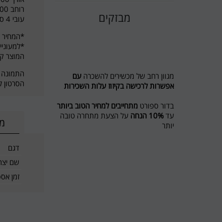
רוחב 100 ס"מ
מבזקים
עובי 4 ס"מ
*המחיר מתייחס ל-8 יחידות 
*למעוניי
המוצר קי
מגוון רחב של מכשירים להשכרה
עם
התמונה 
אפשרות לרכישה בקיזוז עלות השכירות
הסרטון 
בדור ספורט
מתחייבים למחיר הטוב ביותר
עד
10% הנחה
על הצעת מתחרה טובה
מי
יותר
מבצע לשוכרים מסלול ריצה ל 5 חודשים
דגם
חודש נוסף מתנה
שם יצרן
חדש בדור ספורט השכרת אופני כושר
זמן אס
ואליפטיקל
לפרטים 0774545457
דור ספורט כי מגיע לכם הטוב ביותר