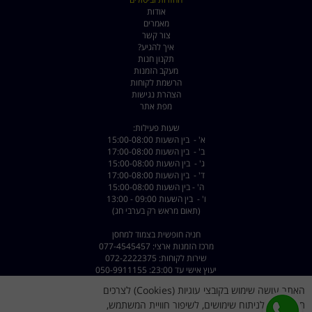
אודות
מאמרים
צור קשר
איך להגיע?
תקנון חנות
מעקב הזמנות
הרשמת לקוחות
הצהרת נגישות
מפת אתר
שעות פעילות:
א' - בין השעות 15:00-08:00
ב' - בין השעות 17:00-08:00
ג' - בין השעות 15:00-08:00
ד' - בין השעות 17:00-08:00
ה' - בין השעות 15:00-08:00
ו' - בין השעות 09:00 - 13:00
(תאום מראש רק בערבי חג)
חניה חופשית בצמוד למחסן
מרכז הזמנות ארצי: 077-4545457
שירות לקוחות: 072-2222375
יעוץ אישי עד 23:00: 050-9911155
האתר עושה שימוש בקובצי עוגיות (Cookies) לצרכים
כתובת: רחוב השילוח 8 פתח תקווה - קרית מטלון
דוא"ל :
dorsport@walla.com
תפעוליים, לניתוח שימושים, לשיפור חוויית המשתמש,