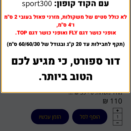
עם הקוד קופון:
sport300
לא כולל סטים של משקולות, מזרני פאזל בעובי 2 ס"מ
ו־4 ס"מ,
אופני כושר דגם FLY ואופני כושר דגם TOP.
(תקף לחבילות עד 20 ק"ג ובגודל של 60/60/30 ס"מ)
דור ספורט, כי מגיע לכם
כדור פוטבול אמריקאי עור
הטוב ביותר.
שאל אותנו על מוצר זה
מחיר משלוח: 0 - 39 ₪
110 ₪
הוסף לסל
הזמן עכשיו
1