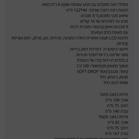
מסלול ריצה מתקדם עם מנוע עוצמתי ושקט 6 כ"ס בשיא
רצועת ריצה רחבה וארוכה 44*122 ס"מ
שיפוע מכני מתכוונן ל-3 מצבים
מגיע עד למהירות של 16 קמ"ש
9 תוכניות אימון קבועות +תוכנית ידנית
עם משטח בולם זעזועים
חלונות LCD תצוגה אחורית כחולה המציגה: מהירות, זמן, מרחק, דופק ושריפת
קלוריות.
חיישני ביומטריה למדידת דופק בידיות.
מתגי שליטה בידיות לשינוי מהירות.
2 גלגלים לניידות קלה של המסלול
משקל מתאמן מקסימאלי: 100 ק"ג
קיפול: מנגנון קיפול SOFT-DROP
מפסק ביטחון: כלול
מאחז לכוס: כלול
מידות במצב פתוח
אורך: 168 ס"מ
רוחב: 75 ס"מ
גובה: 140 ס"מ
מידות במצב מקופל
אורך: 82 ס"מ
רוחב: 75 ס"מ
גובה: 167 ס"מ
קיזוז ממחיר הקנייה יתאפשר עד 5 חודשי השכרה.