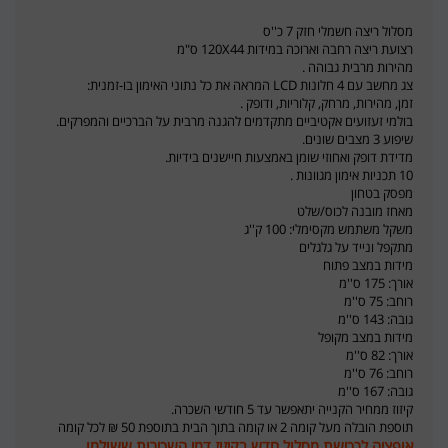
מסלול ריצה חשמלי חזק 7 כ''ס
רצועת ריצה רחבה וארוכה במידות 120X44 ס"מ
מהירות מרבית גבוהה .
צג מחשב עם 4 חלונות LCD המראה את כל נתוני האימון בו-זמנית:
זמן, מהירות, מרחק, קלוריות, ודופק .
בולמי זעזועים אקטיביים מתקדמים להגנה מרבית על הברכיים והמפרקים.
שיפוע 3 מצבים שונים.
מדידת דופק ואחוזי שומן באמצעות חיישנים בידיות.
10 תכניות אימון מגוונות .
מפסק בטחון
מאחז מובנה לכוס/שלט
משקל משתמש מקסימלי: 100 ק''ג
מתקפל ונייד על גלגלים
מידות במצב פתוח
אורך: 175 ס''מ
רוחב: 75 ס''מ
גובה: 143 ס''מ
מידות במצב מקופל
אורך: 82 ס''מ
רוחב: 76 ס''מ
גובה: 167 ס''מ
קיזוז ממחיר הקנייה יתאפשר עד 5 חודשי השכרה.
תוספת הובלה מעל קומה 2 או קומה בתוך הבית בתוספת 50 ₪ לכל קומה
אופציה לרכישת מסלול חדש בקיזוז דמי השכירות ששולמו.