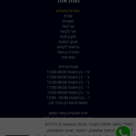
מפת אתר
החזרות וביטולים
אודות
מאמרים
צור קשר
איך להגיע?
תקנון חנות
מעקב הזמנות
הרשמת לקוחות
הצהרת נגישות
מפת אתר
שעות פעילות:
א' - בין השעות 15:00-08:00
ב' - בין השעות 17:00-08:00
ג' - בין השעות 15:00-08:00
ד' - בין השעות 17:00-08:00
ה' - בין השעות 15:00-08:00
ו' - בין השעות 09:00 - 13:00
(תאום מראש רק בערבי חג)
חניה חופשית בצמוד למחסן
מרכז הזמנות ארצי: 077-4545457
שירות לקוחות: 072-2222375
האתר עושה שימוש בקובצי עוגיות (Cookies) לצרכים
יעוץ אישי עד 23:00: 050-9911155
תפעוליים, לניתוח שימושים, לשיפור חוויית המשתמש,