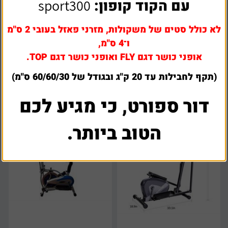
עם הקוד קופון:
sport300
לא כולל סטים של משקולות, מזרני פאזל בעובי 2 ס"מ
השכרת אליפטיקל דגם cross 609
השכרת אליפטיקל דגם ds7000
ו־4 ס"מ,
אופני כושר דגם FLY ואופני כושר דגם TOP.
₪
250
₪
175
(תקף לחבילות עד 20 ק"ג ובגודל של 60/60/30 ס"מ)
דור ספורט, כי מגיע לכם
הטוב ביותר.